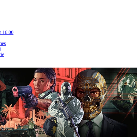
m 16:00
mes
t
rie