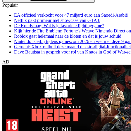
Populair
EA officieel verkocht voor 47 miljard euro aan Saoedi-Arabië
Netflix pakt primeur met showcase van GTA 6
De Rondvraag: Wat is je favoriete fightinggame?
Kijk hier de Fire Emblem: Fortune's Weave Nintendo Direct o
Roblox gaat helemaal naar de kloten en dat is jouw schuld
Nintendo is erbij tijdens gamescom 2026 en wel met deze 9 ga
Gerucht: Xbox onthult deze maand disc-to-digital-functionalitei
Dave Bautista in gesprek voor rol van Kratos in God of War-se
AD