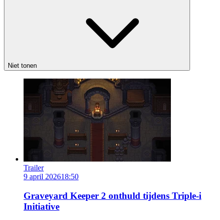
Niet tonen
Trailer
9 april 2026
18:50
Graveyard Keeper 2 onthuld tijdens Triple-i
Initiative