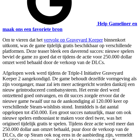
Help Gameliner en
maak ons een favoriete bron
Om te vieren dat het
vervolg op Graveyard Keeper
binnenkort
uitkomt, was de game tijdelijk gratis beschikbaar op verschillende
platformen. Deze teaser bleek een daverend succes: nieuwe spelers
beviel de game zo goed dat er tijdens de actie voor 250.000 dollar
omzet werd behaald door de verkoop van de DLCs.
Afgelopen week werd tijdens de Triple-I Initiative Graveyard
Keeper 2 aangekondigd. De game behoudt dezelfde vormgeving als
zijn voorganger, maar zal iets meer actiegericht worden dankzij een
nieuw geïntroduceerd combatsysteem. Het eerste deel werd
ontzettend goed ontvangen, en dit succes zorgde ervoor dat de
nieuwe game twaalf uur na de aankondiging al 120.000 keer op
verschillende Steam-wishlists stond. Inmiddels is dat aantal
opgelopen tot 450.000. Een groot succes natuurlijk, maar om ook
nieuwe spelers enthousiast te maken voor deel twee, was het
origineel tijdelijk gratis te spelen. Tijdens deze actie werd meer dan
250.000 dollar aan omzet behaald, puur door de verkoop van de
DLCs, die op Steam ook nog eens in de aanbieding zijn, vermeldt