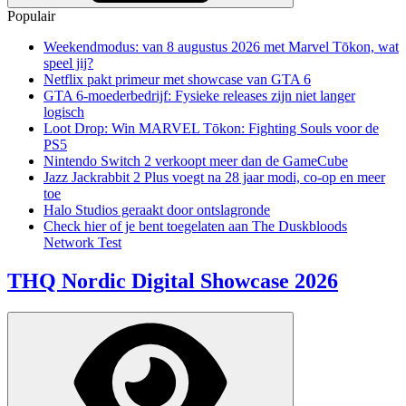
Populair
Weekendmodus: van 8 augustus 2026 met Marvel Tōkon, wat
speel jij?
Netflix pakt primeur met showcase van GTA 6
GTA 6-moederbedrijf: Fysieke releases zijn niet langer
logisch
Loot Drop: Win MARVEL Tōkon: Fighting Souls voor de
PS5
Nintendo Switch 2 verkoopt meer dan de GameCube
Jazz Jackrabbit 2 Plus voegt na 28 jaar modi, co-op en meer
toe
Halo Studios geraakt door ontslagronde
Check hier of je bent toegelaten aan The Duskbloods
Network Test
THQ Nordic Digital Showcase 2026