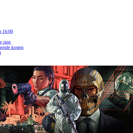
m 16:00
e zien
gende kosten
t