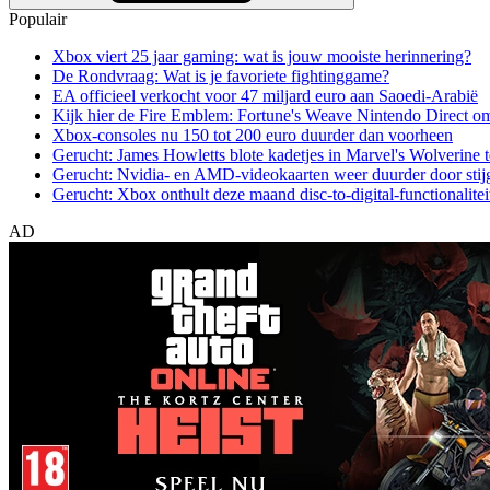
Populair
Xbox viert 25 jaar gaming: wat is jouw mooiste herinnering?
De Rondvraag: Wat is je favoriete fightinggame?
EA officieel verkocht voor 47 miljard euro aan Saoedi-Arabië
Kijk hier de Fire Emblem: Fortune's Weave Nintendo Direct o
Xbox-consoles nu 150 tot 200 euro duurder dan voorheen
Gerucht: James Howletts blote kadetjes in Marvel's Wolverine t
Gerucht: Nvidia- en AMD-videokaarten weer duurder door stij
Gerucht: Xbox onthult deze maand disc-to-digital-functionalitei
AD