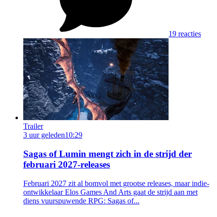
19 reacties
Trailer
3 uur geleden
10:29
Sagas of Lumin mengt zich in de strijd der
februari 2027-releases
Februari 2027 zit al bomvol met grootse releases, maar indie-
ontwikkelaar Elos Games And Arts gaat de strijd aan met
diens vuurspuwende RPG: Sagas of...