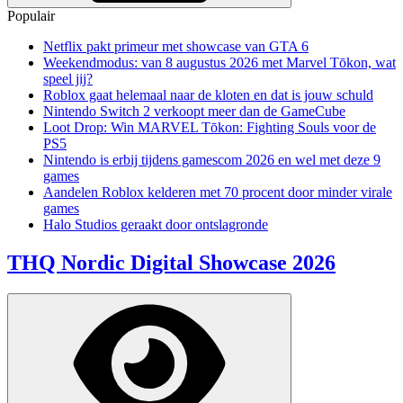
Populair
Netflix pakt primeur met showcase van GTA 6
Weekendmodus: van 8 augustus 2026 met Marvel Tōkon, wat
speel jij?
Roblox gaat helemaal naar de kloten en dat is jouw schuld
Nintendo Switch 2 verkoopt meer dan de GameCube
Loot Drop: Win MARVEL Tōkon: Fighting Souls voor de
PS5
Nintendo is erbij tijdens gamescom 2026 en wel met deze 9
games
Aandelen Roblox kelderen met 70 procent door minder virale
games
Halo Studios geraakt door ontslagronde
THQ Nordic Digital Showcase 2026