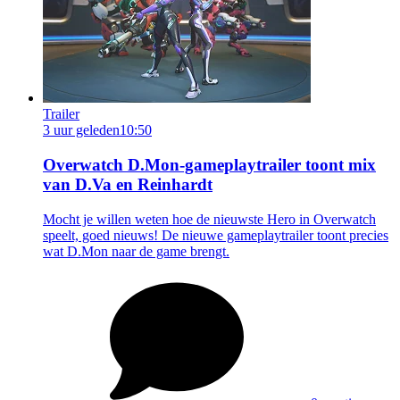
Trailer
3 uur geleden
10:50
Overwatch D.Mon-gameplaytrailer toont mix
van D.Va en Reinhardt
Mocht je willen weten hoe de nieuwste Hero in Overwatch
speelt, goed nieuws! De nieuwe gameplaytrailer toont precies
wat D.Mon naar de game brengt.