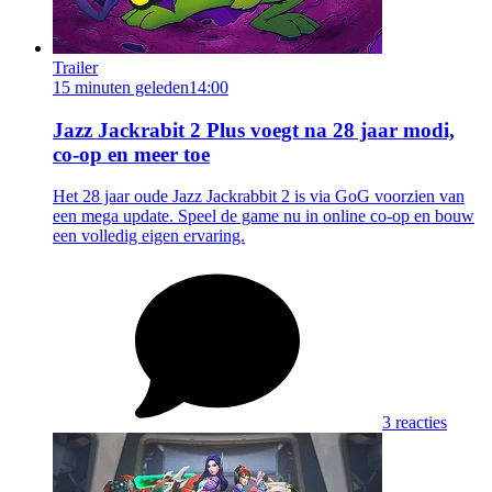
Trailer
15 minuten geleden
14:00
Jazz Jackrabit 2 Plus voegt na 28 jaar modi,
co-op en meer toe
Het 28 jaar oude Jazz Jackrabbit 2 is via GoG voorzien van
een mega update. Speel de game nu in online co-op en bouw
een volledig eigen ervaring.
3 reacties