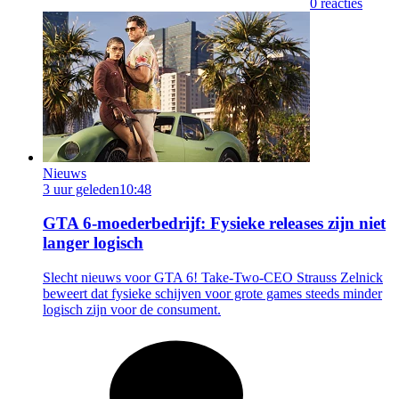
0 reacties
Nieuws
3 uur geleden
10:48
GTA 6-moederbedrijf: Fysieke releases zijn niet
langer logisch
Slecht nieuws voor GTA 6! Take-Two-CEO Strauss Zelnick
beweert dat fysieke schijven voor grote games steeds minder
logisch zijn voor de consument.