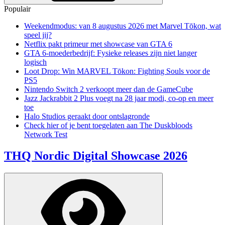
Populair
Weekendmodus: van 8 augustus 2026 met Marvel Tōkon, wat
speel jij?
Netflix pakt primeur met showcase van GTA 6
GTA 6-moederbedrijf: Fysieke releases zijn niet langer
logisch
Loot Drop: Win MARVEL Tōkon: Fighting Souls voor de
PS5
Nintendo Switch 2 verkoopt meer dan de GameCube
Jazz Jackrabbit 2 Plus voegt na 28 jaar modi, co-op en meer
toe
Halo Studios geraakt door ontslagronde
Check hier of je bent toegelaten aan The Duskbloods
Network Test
THQ Nordic Digital Showcase 2026