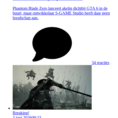
Phantom Blade Zero lanceert akelig dichtbij GTA 6 in de
buurt, maar ontwikkelaar S-GAME Studio heeft daar geen
boodschap aan.
34 reacties
Breaking!
3 juni 2026
09:23