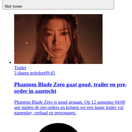
Niet tonen
Trailer
3 dagen geleden
09:45
Phantom Blade Zero gaat goud, trailer en pre-
order in aantocht
Phantom Blade Zero is goud gegaan. Op 12 augustus 04:00
uur starten de pre-orders en krijgen we een lange trailer vol
gameplay, verhaal en personages.