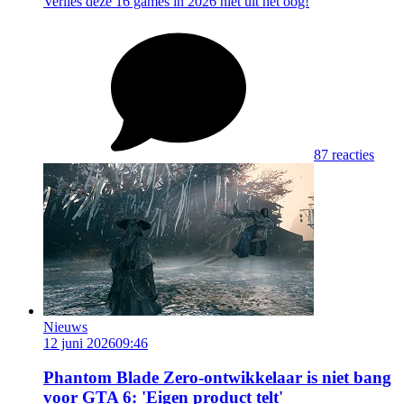
Verlies deze 16 games in 2026 niet uit het oog!
87 reacties
Nieuws
12 juni 2026
09:46
Phantom Blade Zero-ontwikkelaar is niet bang
voor GTA 6: 'Eigen product telt'