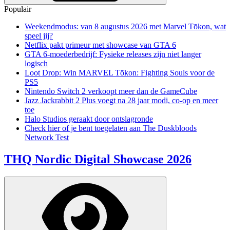
Populair
Weekendmodus: van 8 augustus 2026 met Marvel Tōkon, wat
speel jij?
Netflix pakt primeur met showcase van GTA 6
GTA 6-moederbedrijf: Fysieke releases zijn niet langer
logisch
Loot Drop: Win MARVEL Tōkon: Fighting Souls voor de
PS5
Nintendo Switch 2 verkoopt meer dan de GameCube
Jazz Jackrabbit 2 Plus voegt na 28 jaar modi, co-op en meer
toe
Halo Studios geraakt door ontslagronde
Check hier of je bent toegelaten aan The Duskbloods
Network Test
THQ Nordic Digital Showcase 2026