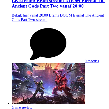
Livestream: Bram streamt DOOM Eternal The
Ancient Gods Part Two vanaf 20:00
Bekijk hier vanaf 20:00 Brams DOOM Eternal The Ancient
Gods Part Two-stream!
0 reacties
Game review