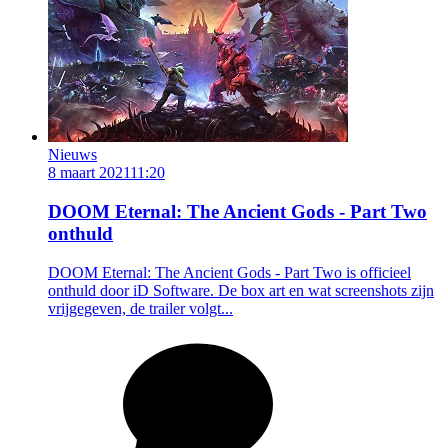
Nieuws
8 maart 2021
11:20
DOOM Eternal: The Ancient Gods - Part Two
onthuld
DOOM Eternal: The Ancient Gods - Part Two is officieel
onthuld door iD Software. De box art en wat screenshots zijn
vrijgegeven, de trailer volgt...