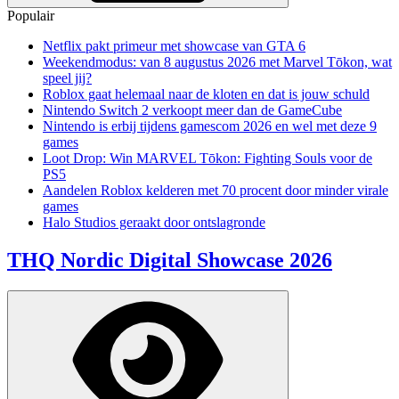
Populair
Netflix pakt primeur met showcase van GTA 6
Weekendmodus: van 8 augustus 2026 met Marvel Tōkon, wat
speel jij?
Roblox gaat helemaal naar de kloten en dat is jouw schuld
Nintendo Switch 2 verkoopt meer dan de GameCube
Nintendo is erbij tijdens gamescom 2026 en wel met deze 9
games
Loot Drop: Win MARVEL Tōkon: Fighting Souls voor de
PS5
Aandelen Roblox kelderen met 70 procent door minder virale
games
Halo Studios geraakt door ontslagronde
THQ Nordic Digital Showcase 2026