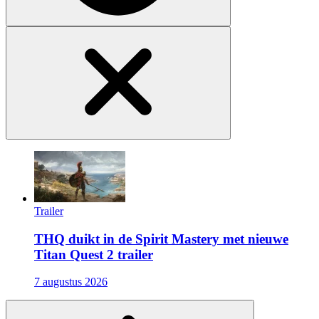
Trailer
THQ duikt in de Spirit Mastery met nieuwe
Titan Quest 2 trailer
7 augustus 2026