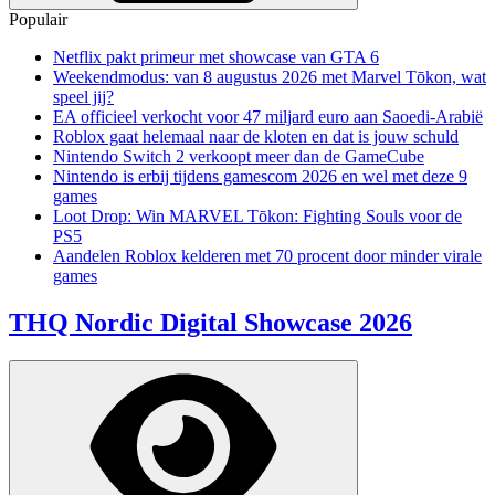
Populair
Netflix pakt primeur met showcase van GTA 6
Weekendmodus: van 8 augustus 2026 met Marvel Tōkon, wat
speel jij?
EA officieel verkocht voor 47 miljard euro aan Saoedi-Arabië
Roblox gaat helemaal naar de kloten en dat is jouw schuld
Nintendo Switch 2 verkoopt meer dan de GameCube
Nintendo is erbij tijdens gamescom 2026 en wel met deze 9
games
Loot Drop: Win MARVEL Tōkon: Fighting Souls voor de
PS5
Aandelen Roblox kelderen met 70 procent door minder virale
games
THQ Nordic Digital Showcase 2026