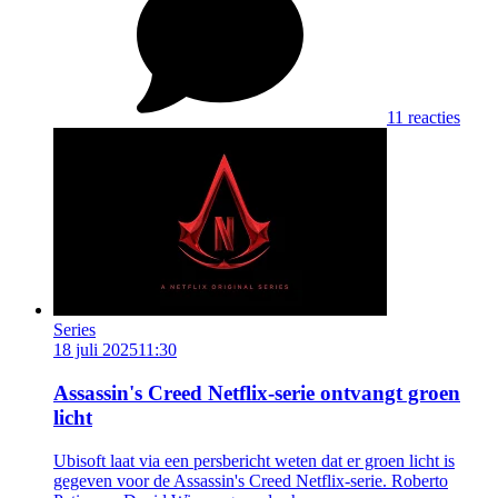
11 reacties
Series
18 juli 2025
11:30
Assassin's Creed Netflix-serie ontvangt groen
licht
Ubisoft laat via een persbericht weten dat er groen licht is
gegeven voor de Assassin's Creed Netflix-serie. Roberto