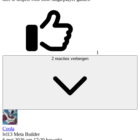
1
2 reacties verbergen
Coola
lvl13
Meta Builder
6 mei 2026 om 17:20
bewerkt