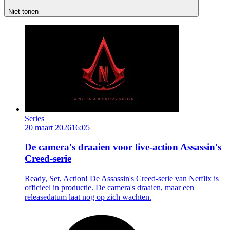
Niet tonen
Series
20 maart 2026
16:05
De camera's draaien voor live-action Assassin's
Creed-serie
Ready, Set, Action! De Assassin's Creed-serie van Netflix is
officieel in productie. De camera's draaien, maar een
releasedatum laat nog op zich wachten.