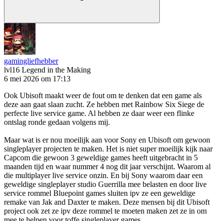
gamingliefhebber
lvl16
Legend in the Making
6 mei 2026 om 17:13
Ook Ubisoft maakt weer de fout om te denken dat een game als
deze aan gaat slaan zucht. Ze hebben met Rainbow Six Siege de
perfecte live service game. Al hebben ze daar weer een flinke
ontslag ronde gedaan volgens mij.
Maar wat is er nou moeilijk aan voor Sony en Ubisoft om gewoon
singleplayer projecten te maken. Het is niet super moeilijk kijk naar
Capcom die gewoon 3 geweldige games heeft uitgebracht in 5
maanden tijd en waar nummer 4 nog dit jaar verschijnt. Waarom al
die multiplayer live service onzin. En bij Sony waarom daar een
geweldige singleplayer studio Guerrilla mee belasten en door live
service rommel Bluepoint games sluiten ipv ze een geweldige
remake van Jak and Daxter te maken. Deze mensen bij dit Ubisoft
project ook zet ze ipv deze rommel te moeten maken zet ze in om
mee te helpen voor toffe singleplayer games.