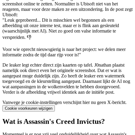
screenshot online te zetten. Normaliter is Ubisoft niet van het
reageren, maar voor deze maken ze een uitzondering. In de post zegt
Ubisoft:
"Leuk geprobeerd... Dit is misschien wel begonnen als een
afbeelding uit onze interne test, maar er is flink aan gesleuteld
(waarschijnlijk met AI). Niet zo goed om valse informatie te
verspreiden. 👎
Voor wie oprecht nieuwsgierig is naar het project: we delen meer
informatie zodra de tijd daar rijp voor is!"
De leaker legt echter direct zijn kaarten op tafel. J0nathan plaatst
namelijk ook direct even het originele screenshot. Dat er wat is
aangepast moge duidelijk zijn. Zo heeft de leaker een watermerk
toegevoegd en de kleurstelling aangepast. Daarnaast lijkt de AI nog
wat aanpassingen in de wolkenvelden te hebben doorgevoerd.
Verder is de afbeelding vrijwel identiek aan de initiële post.
Vanwege je cookie-instellingen verschijnt hier nu geen X-bericht.
Cookie voorkeuren wijzigen
Wat is Assassin's Creed Invictus?
Momenteel is er nog vrij veel onduidelijkheid over wat Assassin's