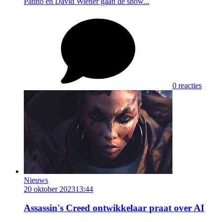
Patino en David Wiener gaan de show...
0 reacties
Nieuws
20 oktober 2023
13:44
Assassin's Creed ontwikkelaar praat over AI