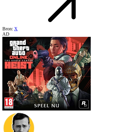
Bron:
X
AD