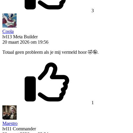
3
Coola
lvl13
Meta Builder
20 maart 2026 om 19:56
Totaal geen probleem als je mij vermeld hoor 🤣🤪.
1
Maestro
lvl11
Commander