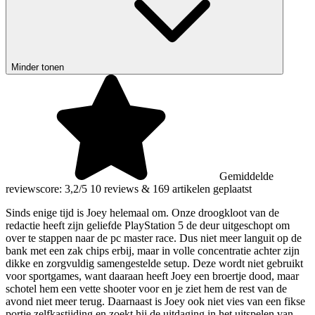
Minder tonen
Gemiddelde
reviewscore: 3,2/5
10 reviews
&
169 artikelen geplaatst
Sinds enige tijd is Joey helemaal om. Onze droogkloot van de
redactie heeft zijn geliefde PlayStation 5 de deur uitgeschopt om
over te stappen naar de pc master race. Dus niet meer languit op de
bank met een zak chips erbij, maar in volle concentratie achter zijn
dikke en zorgvuldig samengestelde setup. Deze wordt niet gebruikt
voor sportgames, want daaraan heeft Joey een broertje dood, maar
schotel hem een vette shooter voor en je ziet hem de rest van de
avond niet meer terug. Daarnaast is Joey ook niet vies van een fikse
portie zelfkastijding en zoekt hij de uitdaging in het uitspelen van