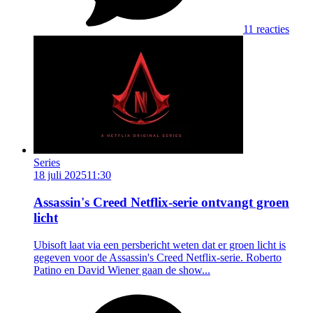
11 reacties
Series
18 juli 2025
11:30
Assassin's Creed Netflix-serie ontvangt groen
licht
Ubisoft laat via een persbericht weten dat er groen licht is
gegeven voor de Assassin's Creed Netflix-serie. Roberto
Patino en David Wiener gaan de show...