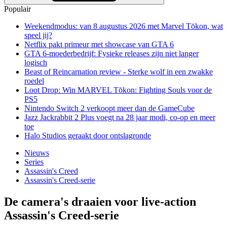
Populair
Weekendmodus: van 8 augustus 2026 met Marvel Tōkon, wat
speel jij?
Netflix pakt primeur met showcase van GTA 6
GTA 6-moederbedrijf: Fysieke releases zijn niet langer
logisch
Beast of Reincarnation review - Sterke wolf in een zwakke
roedel
Loot Drop: Win MARVEL Tōkon: Fighting Souls voor de
PS5
Nintendo Switch 2 verkoopt meer dan de GameCube
Jazz Jackrabbit 2 Plus voegt na 28 jaar modi, co-op en meer
toe
Halo Studios geraakt door ontslagronde
Nieuws
Series
Assassin's Creed
Assassin's Creed-serie
De camera's draaien voor live-action
Assassin's Creed-serie