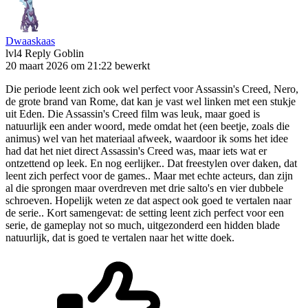
Dwaaskaas
lvl4
Reply Goblin
20 maart 2026 om 21:22
bewerkt
Die periode leent zich ook wel perfect voor Assassin's Creed, Nero,
de grote brand van Rome, dat kan je vast wel linken met een stukje
uit Eden. Die Assassin's Creed film was leuk, maar goed is
natuurlijk een ander woord, mede omdat het (een beetje, zoals die
animus) wel van het materiaal afweek, waardoor ik soms het idee
had dat het niet direct Assassin's Creed was, maar iets wat er
ontzettend op leek. En nog eerlijker.. Dat freestylen over daken, dat
leent zich perfect voor de games.. Maar met echte acteurs, dan zijn
al die sprongen maar overdreven met drie salto's en vier dubbele
schroeven. Hopelijk weten ze dat aspect ook goed te vertalen naar
de serie.. Kort samengevat: de setting leent zich perfect voor een
serie, de gameplay not so much, uitgezonderd een hidden blade
natuurlijk, dat is goed te vertalen naar het witte doek.