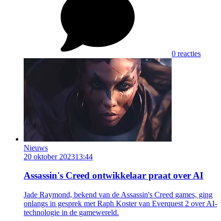
0 reacties
Nieuws
20 oktober 2023
13:44
Assassin's Creed ontwikkelaar praat over AI
Jade Raymond, bekend van de Assassin's Creed games, ging
onlangs in gesprek met Raph Koster van Everquest 2 over AI-
technologie in de gamewereld.