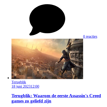
0 reacties
Terugblik
18 juni 2023
12:00
Terugblik: Waarom de eerste Assassin's Creed
games zo geliefd zijn