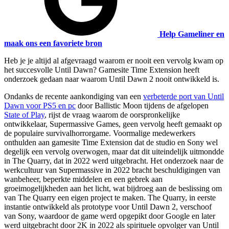
Help Gameliner en
maak ons een favoriete bron
Heb je je altijd al afgevraagd waarom er nooit een vervolg kwam op
het succesvolle Until Dawn? Gamesite Time Extension heeft
onderzoek gedaan naar waarom Until Dawn 2 nooit ontwikkeld is.
Ondanks de recente aankondiging van een
verbeterde port van Until
Dawn voor PS5 en pc
door Ballistic Moon tijdens de afgelopen
State of Play
, rijst de vraag waarom de oorspronkelijke
ontwikkelaar, Supermassive Games, geen vervolg heeft gemaakt op
de populaire survivalhorrorgame. Voormalige medewerkers
onthulden aan gamesite Time Extension dat de studio en Sony wel
degelijk een vervolg overwogen, maar dat dit uiteindelijk uitmondde
in The Quarry, dat in 2022 werd uitgebracht. Het onderzoek naar de
werkcultuur van Supermassive in 2022 bracht beschuldigingen van
wanbeheer, beperkte middelen en een gebrek aan
groeimogelijkheden aan het licht, wat bijdroeg aan de beslissing om
van The Quarry een eigen project te maken. The Quarry, in eerste
instantie ontwikkeld als prototype voor Until Dawn 2, verschoof
van Sony, waardoor de game werd opgepikt door Google en later
werd uitgebracht door 2K in 2022 als spirituele opvolger van Until