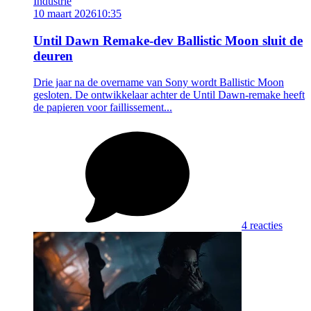
Industrie
10 maart 2026
10:35
Until Dawn Remake-dev Ballistic Moon sluit de
deuren
Drie jaar na de overname van Sony wordt Ballistic Moon
gesloten. De ontwikkelaar achter de Until Dawn-remake heeft
de papieren voor faillissement...
4 reacties