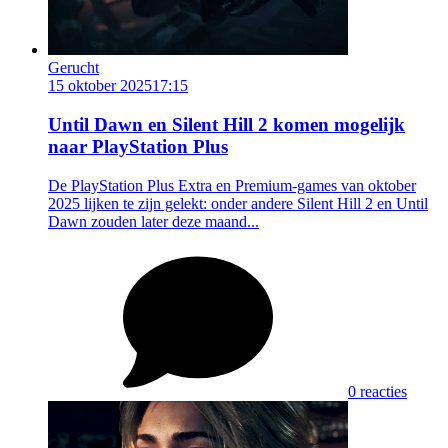
Gerucht
15 oktober 2025
17:15
Until Dawn en Silent Hill 2 komen mogelijk
naar PlayStation Plus
De PlayStation Plus Extra en Premium-games van oktober
2025 lijken te zijn gelekt: onder andere Silent Hill 2 en Until
Dawn zouden later deze maand...
0 reacties