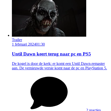
Trailer
1 februari 2024
01:30
Until Dawn keert terug naar pc en PS5
De kogel is door de kerk: er komt een Until Dawn-remaster
aan. De vernieuwde versie komt naar de pc en PlayStation 5.
2 reacties