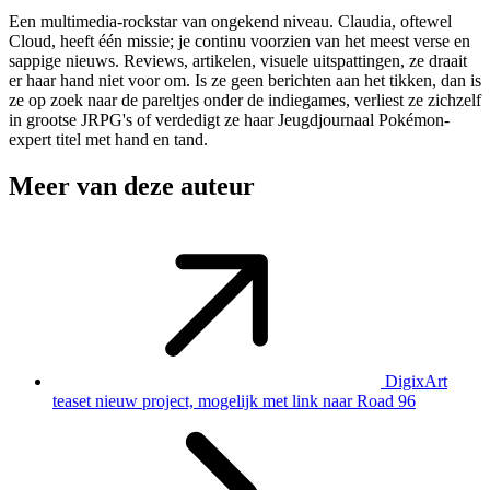
Een multimedia-rockstar van ongekend niveau. Claudia, oftewel
Cloud, heeft één missie; je continu voorzien van het meest verse en
sappige nieuws. Reviews, artikelen, visuele uitspattingen, ze draait
er haar hand niet voor om. Is ze geen berichten aan het tikken, dan is
ze op zoek naar de pareltjes onder de indiegames, verliest ze zichzelf
in grootse JRPG's of verdedigt ze haar Jeugdjournaal Pokémon-
expert titel met hand en tand.
Meer van deze auteur
DigixArt
teaset nieuw project, mogelijk met link naar Road 96