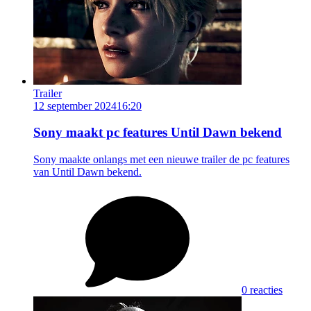
Trailer
12 september 2024
16:20
Sony maakt pc features Until Dawn bekend
Sony maakte onlangs met een nieuwe trailer de pc features
van Until Dawn bekend.
0 reacties