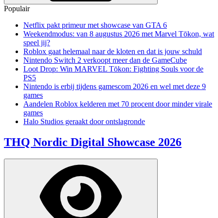
Populair
Netflix pakt primeur met showcase van GTA 6
Weekendmodus: van 8 augustus 2026 met Marvel Tōkon, wat
speel jij?
Roblox gaat helemaal naar de kloten en dat is jouw schuld
Nintendo Switch 2 verkoopt meer dan de GameCube
Loot Drop: Win MARVEL Tōkon: Fighting Souls voor de
PS5
Nintendo is erbij tijdens gamescom 2026 en wel met deze 9
games
Aandelen Roblox kelderen met 70 procent door minder virale
games
Halo Studios geraakt door ontslagronde
THQ Nordic Digital Showcase 2026