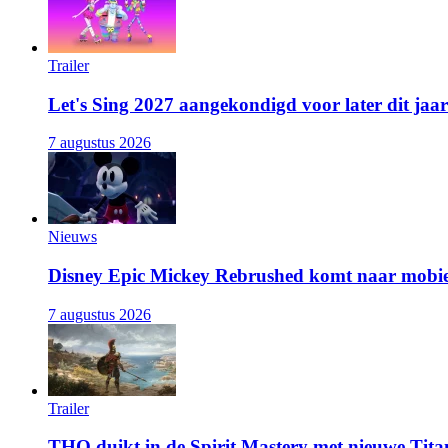
Trailer
Let's Sing 2027 aangekondigd voor later dit jaar
7 augustus 2026
Nieuws
Disney Epic Mickey Rebrushed komt naar mobie
7 augustus 2026
Trailer
THQ duikt in de Spirit Mastery met nieuwe Titan