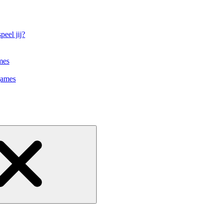
eel jij?
mes
games