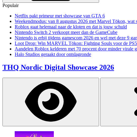
Populair
Netflix pakt primeur met showcase van GTA 6
Weekendmodus: van 8 augustus 2026 met Marvel Tōkon, wat sp
Roblox gaat helemaal naar de kloten en dat is jouw schuld
Nintendo Switch 2 verkoopt meer dan de GameCube
Nintendo is erbij tijdens gamescom 2026 en wel met deze 9 ga
Loot Drop: Win MARVEL Tōkon: Fighting Souls voor de PS5
Aandelen Roblox kelderen met 70 procent door minder virale 
Halo Studios geraakt door ontslagronde
THQ Nordic Digital Showcase 2026