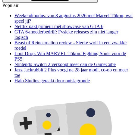
Populair
Weekendmodus: van 8 augustus 2026 met Marvel Tōkon, wat
speel jij?
Netflix pakt primeur met showcase van GTA 6
GTA 6-moederbedrijf: Fysieke releases zijn niet langer
logisch
Beast of Reincarnation review - Sterke wolf in een zwakke
roedel
Loot Drop: Win MARVEL Tōkon: Fighting Souls voor de
PS5
Nintendo Switch 2 verkoopt meer dan de GameCube
Jazz Jackrabbit 2 Plus voegt na 28 jaar modi, co-op en meer
toe
Halo Studios geraakt door ontslagronde