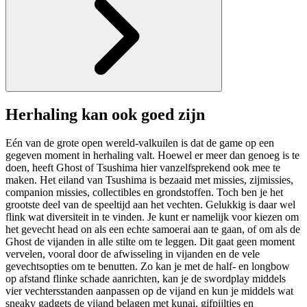
Herhaling kan ook goed zijn
Eén van de grote open wereld-valkuilen is dat de game op een
gegeven moment in herhaling valt. Hoewel er meer dan genoeg is te
doen, heeft Ghost of Tsushima hier vanzelfsprekend ook mee te
maken. Het eiland van Tsushima is bezaaid met missies, zijmissies,
companion missies, collectibles en grondstoffen. Toch ben je het
grootste deel van de speeltijd aan het vechten. Gelukkig is daar wel
flink wat diversiteit in te vinden. Je kunt er namelijk voor kiezen om
het gevecht head on als een echte samoerai aan te gaan, of om als de
Ghost de vijanden in alle stilte om te leggen. Dit gaat geen moment
vervelen, vooral door de afwisseling in vijanden en de vele
gevechtsopties om te benutten. Zo kan je met de half- en longbow
op afstand flinke schade aanrichten, kan je de swordplay middels
vier vechtersstanden aanpassen op de vijand en kun je middels wat
sneaky gadgets de vijand belagen met kunai, gifpijltjes en