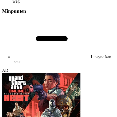
weg
Minpunten
Lipsync kan
beter
AD