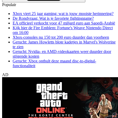
Populair
Xbox viert 25 jaar gaming: wat is jouw mooiste herinnering?
De Rondvraag: Wat is je favoriete fightinggame?
EA officieel verkocht voor 47 miljard euro aan Saoedi-Arabië
Kijk hier de Fire Emblem: Fortune's Weave Nintendo Direct
om 16:00
Xbox-consoles nu 150 tot 200 euro duurder dan voorheen
Gerucht: James Howletts blote kadetjes in Marvel's Wolverine
te zien
Gerucht: Nvidia- en AMD-videokaarten weer duurder door
stijgende kosten
Gerucht: Xbox onthult deze maand disc-to-digital-
functionaliteit
AD