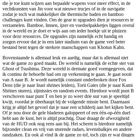
die je toe kunt wijzen aan bepaalde wapens voor meer effect, in de
vechtkunsten van Jin voor wat nieuwe trucjes of in de navigatie
zodat je toch wat makkelijker die thermische baden en bamboo
challenges kunt vinden. Om de gear te upgraden dien je resources te
verzamelen. Bamboe, linnen, ijzer en voedselpakketjes liggen overal
in de wereld en je doet er wijs aan om ieder hoekje uit te pluizen
voor deze resources. De upgrades zijn namelijk echt handig en
zorgen ervoor dat je in een later stadium van de game veel beter
bestand bent tegen de sterkere manschappen van Khotun Kahn.
Bovenstaande is allemaal leuk en aardig, maar dat is allemaal niet
wat de game zo goed maakt. De wereld is namelijk de echte ster van
Ghost of Tsushima. Deze wereld is dermate goed vormgegeven, dat
ik continu de behoefte had om op verkenning te gaan. Je gaat nooit
van A naar B. Je wordt namelijk constant onderbroken door Fox
Dens (die je naar Inari shrines leiden), Torii Gates (die je naar Kami
Shrines sturen), zijmissies en random events. Hierdoor wordt punt B
verschoven naar punt T en ben je zo weer drie uur van je speeltijd
kwijt, voordat je überhaupt bij de volgende missie bent. Daarnaast
krijg je altijd het gevoel dat je naar een schilderij aan het kijken bent.
Of je nou door de gele bladeren galoppeert of een één-op-één duel
hebt aan de kust, het is altijd prachtig. Daar draagt de afwezigheid
van de HUD ook nog eens aan bij. Het scherm is hierdoor namelijk
bijzonder clean en vrij van storende radars, levensbalkjes en andere
randzaken. En ook al vind ik de game zo tof, toch zijn er wat dingen