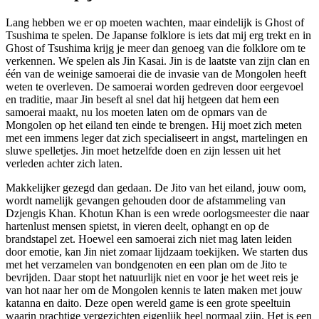
Lang hebben we er op moeten wachten, maar eindelijk is Ghost of
Tsushima te spelen. De Japanse folklore is iets dat mij erg trekt en in
Ghost of Tsushima krijg je meer dan genoeg van die folklore om te
verkennen. We spelen als Jin Kasai. Jin is de laatste van zijn clan en
één van de weinige samoerai die de invasie van de Mongolen heeft
weten te overleven. De samoerai worden gedreven door eergevoel
en traditie, maar Jin beseft al snel dat hij hetgeen dat hem een
samoerai maakt, nu los moeten laten om de opmars van de
Mongolen op het eiland ten einde te brengen. Hij moet zich meten
met een immens leger dat zich specialiseert in angst, martelingen en
sluwe spelletjes. Jin moet hetzelfde doen en zijn lessen uit het
verleden achter zich laten.
Makkelijker gezegd dan gedaan. De Jito van het eiland, jouw oom,
wordt namelijk gevangen gehouden door de afstammeling van
Dzjengis Khan. Khotun Khan is een wrede oorlogsmeester die naar
hartenlust mensen spietst, in vieren deelt, ophangt en op de
brandstapel zet. Hoewel een samoerai zich niet mag laten leiden
door emotie, kan Jin niet zomaar lijdzaam toekijken. We starten dus
met het verzamelen van bondgenoten en een plan om de Jito te
bevrijden. Daar stopt het natuurlijk niet en voor je het weet reis je
van hot naar her om de Mongolen kennis te laten maken met jouw
katanna en daito. Deze open wereld game is een grote speeltuin
waarin prachtige vergezichten eigenlijk heel normaal zijn. Het is een