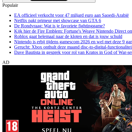
Populair
EA officieel verkocht voor 47 miljard euro aan Saoedi-Arabië
Netflix pakt primeur met showcase van GTA 6
De Rondvraag: Wat is je favoriete fightinggame?
Kijk hier de Fire Emblem: Fortune's Weave Nintendo Direct o
Roblox gaat helemaal naar de kloten en dat is jouw schuld
Nintendo is erbij tijdens gamescom 2026 en wel met deze 9 ga
Gerucht: Xbox onthult deze maand disc-to-digital-functionalitei
Dave Bautista in gesprek voor rol van Kratos in God of War-se
AD