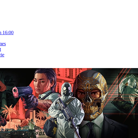
m 16:00
mes
t
rie