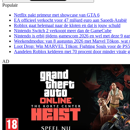
Populair
Netflix pakt primeur met showcase van GTA 6
EA officieel verkocht voor 47 miljard euro aan Saoedi-Arabië
Roblox gaat helemaal naar de kloten en dat is jouw schuld
Nintendo Switch 2 verkoopt meer dan de GameCube
Nintendo is erbij tijdens gamescom 2026 en wel met deze 9 ga
Weekendmodus: van 8 augustus 2026 met Marvel Tōkon, wat sp
Loot Drop: Win MARVEL Tōkon: Fighting Souls voor de PS5
Aandelen Roblox kelderen met 70 procent door minder virale 
AD