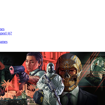
mes
eel jij?
games