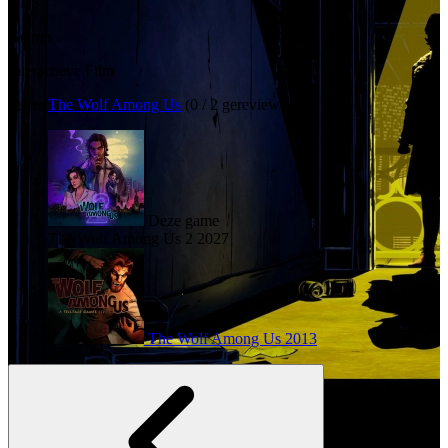
XBS
Genres
Interactieve Film
Serie:
The Wolf Among Us
(0 / 2 gereviewd)
Deze game
The Wolf Among Us 2
2027
The Wolf Among Us
2013