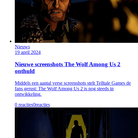
Nieuws
19 april 2024
Nieuwe screenshots The Wolf Among Us 2
onthuld
Middels een aantal verse screenshots stelt Telltale Games de
fans gerust: The Wolf Among Us 2 is nog steeds in
ontwikkeling.
0 reacties
0
reacties