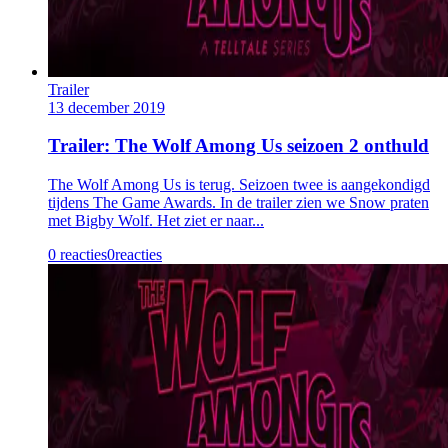
Trailer
13 december 2019
Trailer: The Wolf Among Us seizoen 2 onthuld
The Wolf Among Us is terug. Seizoen twee is aangekondigd
tijdens The Game Awards. In de trailer zien we Snow praten
met Bigby Wolf. Het ziet er naar...
0 reacties
0
reacties