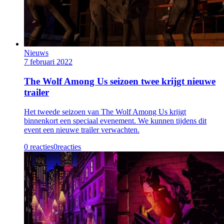
Nieuws
7 februari 2022
The Wolf Among Us seizoen twee krijgt nieuwe
trailer
Het tweede seizoen van The Wolf Among Us krijgt
binnenkort een speciaal evenement. We kunnen tijdens dit
event een nieuwe trailer verwachten.
0 reacties
0
reacties