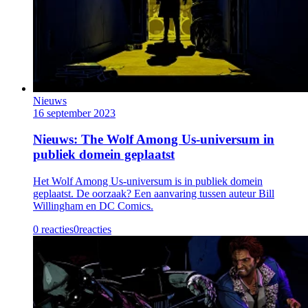
Nieuws
16 september 2023
Nieuws: The Wolf Among Us-universum in
publiek domein geplaatst
Het Wolf Among Us-universum is in publiek domein
geplaatst. De oorzaak? Een aanvaring tussen auteur Bill
Willingham en DC Comics.
0 reacties
0
reacties