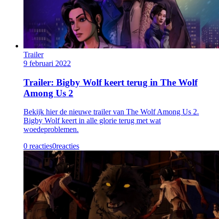
Trailer
9 februari 2022
Trailer: Bigby Wolf keert terug in The Wolf
Among Us 2
Bekijk hier de nieuwe trailer van The Wolf Among Us 2.
Bigby Wolf keert in alle glorie terug met wat
woedeproblemen.
0 reacties
0
reacties