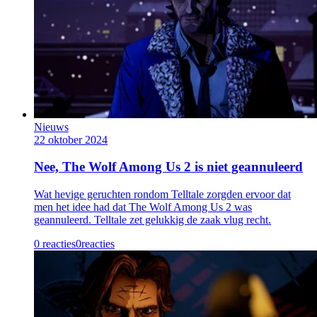
Nieuws
22 oktober 2024
Nee, The Wolf Among Us 2 is niet geannuleerd
Wat hevige geruchten rondom Telltale zorgden ervoor dat
men het idee had dat The Wolf Among Us 2 was
geannuleerd. Telltale zet gelukkig de zaak vlug recht.
0 reacties
0
reacties