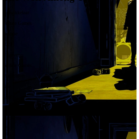
Ontwikkelaar
Telltale Games
Release
2027
Uitgever
Telltale Games
Multiplayer
Nee
Leeftijd
18+
Platforms
PC
PS5