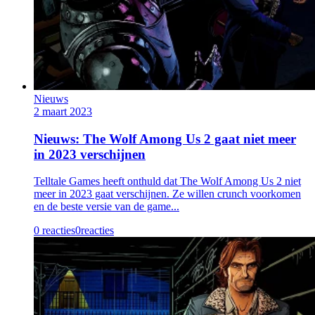
Nieuws
2 maart 2023
Nieuws: The Wolf Among Us 2 gaat niet meer
in 2023 verschijnen
Telltale Games heeft onthuld dat The Wolf Among Us 2 niet
meer in 2023 gaat verschijnen. Ze willen crunch voorkomen
en de beste versie van de game...
0 reacties
0
reacties