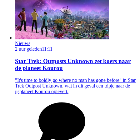
Nieuws
2 uur geleden
11:11
Star Trek: Outposts Unknown zet koers naar
de planeet Kourou
"It's time to boldly go where no man has gone before" in Star
Trek Outpost Unknown, wat in dit geval een tripje naar de
ijsplaneet Kourou oplevert.