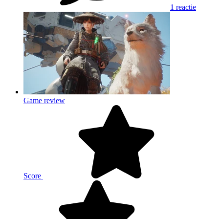
1 reactie
Game review
Score