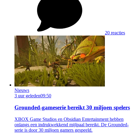
20 reacties
Nieuws
3 uur geleden
09:50
Grounded-gameserie bereikt 30 miljoen spelers
XBOX Game Studios en Obsidian Entertainment hebben
onlangs een indrukwekkend mijlpaal bereikt. De Grounded-
serie is door 30 miljoen gamers gespeeld.