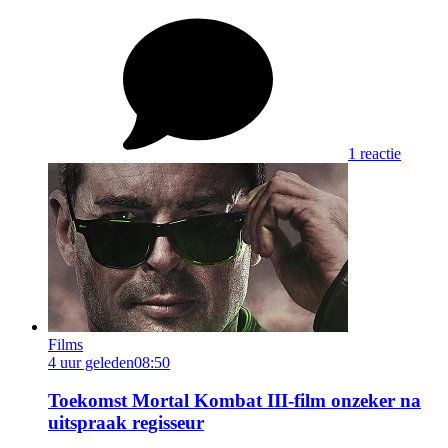
1 reactie
Films
4 uur geleden
08:50
Toekomst Mortal Kombat III-film onzeker na
uitspraak regisseur