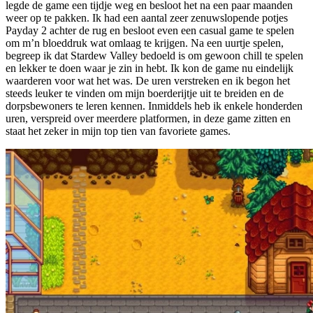
legde de game een tijdje weg en besloot het na een paar maanden
weer op te pakken. Ik had een aantal zeer zenuwslopende potjes
Payday 2 achter de rug en besloot even een casual game te spelen
om m’n bloeddruk wat omlaag te krijgen. Na een uurtje spelen,
begreep ik dat Stardew Valley bedoeld is om gewoon chill te spelen
en lekker te doen waar je zin in hebt. Ik kon de game nu eindelijk
waarderen voor wat het was. De uren verstreken en ik begon het
steeds leuker te vinden om mijn boerderijtje uit te breiden en de
dorpsbewoners te leren kennen. Inmiddels heb ik enkele honderden
uren, verspreid over meerdere platformen, in deze game zitten en
staat het zeker in mijn top tien van favoriete games.