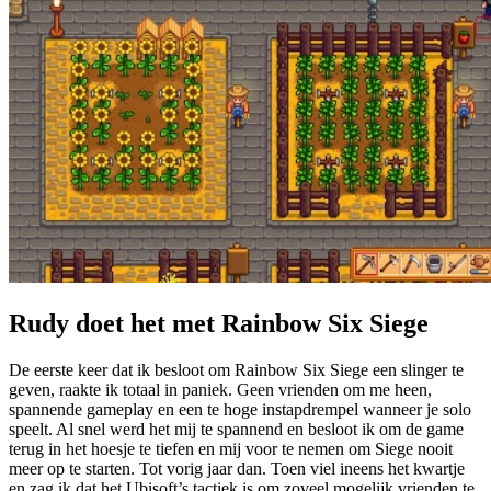
Rudy doet het met Rainbow Six Siege
De eerste keer dat ik besloot om Rainbow Six Siege een slinger te
geven, raakte ik totaal in paniek. Geen vrienden om me heen,
spannende gameplay en een te hoge instapdrempel wanneer je solo
speelt. Al snel werd het mij te spannend en besloot ik om de game
terug in het hoesje te tiefen en mij voor te nemen om Siege nooit
meer op te starten. Tot vorig jaar dan. Toen viel ineens het kwartje
en zag ik dat het Ubisoft’s tactiek is om zoveel mogelijk vrienden te