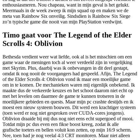
enthousiasmeren. Nou chapeau, want in mijn geval is het gelukt.
Meermaals in de week zweep ik mijn squad op en maken we de
meta van Rainbow Six onveilig. Sindsdien is Rainbow Six Siege
zo’n typische game die nooit van mijn PlayStation verdwijnt.
Timo gaat voor The Legend of the Elder
Scrolls 4: Oblivion
Bethesda verdient weer wat liefde, ook al is het misschien om een
game waar de meningen toch al weer verdeeld zijn in vergelijking
met Skyrim. Plus, daarbij was ik onbevangen in dit deel gestapt,
omdat ik nog nooit de voorgangers had gespeeld. Afijn, The Legend
of the Elder Scrolls 4: Oblivion vond ik maar een moeilijke game
om in te komen. De mechanieken waren mij eigenlijk onbekend. Ik
maakte dus de verkeerde keuzes en het schoot daarom niet echt op
met het levelen om daarmee de game te kunnen trotseren in de
moeilijkere gebieden en quests. Maar mijn pc crashte destijds en ik
moest een nieuw systeem bouwen. Dit werd een krachtiger systeem
(toen werd er nog niet gesproken over CUDA-cores jongens).
Oblivion draaide bij mij dus nog niet eens echt supergoed of mooi.
Totdat mijn pc dus even een fikse boost kreeg, zodat ik alle
grafische toeters en bellen voluit kon zetten, op mijn 16:9 scherm.
Nee, toen had je nog veelal 4:3 CRT monitoren. Maar niet alleen