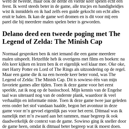
werd de tweede, maar ook de derde en vierde keer spelen echt een
feest. Ik werd steeds beter in de game, alle trucjes en handigheidjes
wist ik inmiddels en ik had zelfs een guide gekocht om echt alles
eruit te halen. Ik kan de game wel dromen en is dit voor mij een
parel die bij meerdere malen spelen beter is geworden.
Delano deed een tweede poging met The
Legend of Zelda: The Minish Cap
Normaal gesproken ben ik niet iemand die een game meerdere
malen uitspeelt. Hetzelfde heb ik overigens met films en boeken: na
één keer kijken en lezen ben ik er eigenlijk wel klaar mee. Oke oke,
met Harry Potter en Lord of The Rings als uitzondering op de regel.
Maar een game die ik na een tweede keer beter vond, was The
Legend of Zelda: The Minish Cap. Dit is sowieso één van mijn
favoriete games aller tijden. Toen ik deze game voor het eerst
speelde, zat ik nog op de basisschool. Mijn kennis van de Engelse
taal was uiteraard nog van de onderste plank, waardoor ik veel
verhaallijn en informatie miste. Toen ik deze game twee jaar geleden
eens onder het stof vandaan haalde, begon het avontuur in deze
game voor m’n gevoel eigenlijk pas voor het eerst. Ditmaal was ik
namelijk met m’n zwaard aan het rammen, maar begreep ik ook
daadwerkelijk de context van de game. Sowieso ging ik sneller door
de game heen, omdat ik ditmaal beter begreep wat ik moest doen.