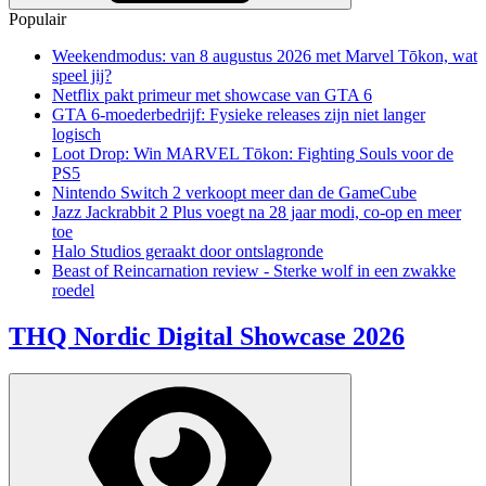
Populair
Weekendmodus: van 8 augustus 2026 met Marvel Tōkon, wat
speel jij?
Netflix pakt primeur met showcase van GTA 6
GTA 6-moederbedrijf: Fysieke releases zijn niet langer
logisch
Loot Drop: Win MARVEL Tōkon: Fighting Souls voor de
PS5
Nintendo Switch 2 verkoopt meer dan de GameCube
Jazz Jackrabbit 2 Plus voegt na 28 jaar modi, co-op en meer
toe
Halo Studios geraakt door ontslagronde
Beast of Reincarnation review - Sterke wolf in een zwakke
roedel
THQ Nordic Digital Showcase 2026