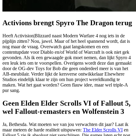
Activions brengt Spyro The Dragon terug
Heeft Activision|Blizzard naast Modern Warfare 4 nog iets in de
pijplijn zitten? Nou, jawel. Maar of het heel spannend wordt, dat is
nog maar de vraag. Overwatch gaat langskomen en een
contentupdate voor Diablo en/of World of Warcraft is ook niet gek
gevonden. Als ik een gewaagde gok moet nemen, dan lijkt Spyro 4
een leuk iets om te voorspellen. Overigens wordt deze dan gemaakt
door de OG-dev Toys for Bob die geen onderdeel meer is van het
AB-meubilair. Verder lijkt de kersverse ontwikkelaar Elsewhere
Studios eindelijk klaar te zijn om hun project wereldkundig te
maken. Wat het gaat worden? Geen flauw idee, maar wel triple-A
pur sang.
Geen Elden Elder Scrolls VI of Fallout 5,
wel Fallout-remasters en Wolfenstein 3
Ja, Bethesda. Wat moeten we van jou verwachten dit jaar? Laat ik
maar meteen de harde realiteit uitspuwen:
The Elder Scrolls VI
en
Fallout 5 zie ik absoluut
niet
verschijnen. Die games laten echt nog