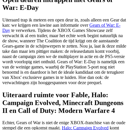
War: E-Day
Uiteraard trap ik meteen een open deur in, zoals alleen een Gear dat
kan: we krijgen een lawine aan informatie over
Gears of War: E-
Day
te verwerken. Tijdens de XBOX Games Showcase zelf
verwacht ik al een trailer, maar het echte werk begint natuurlijk na
de show, wanneer The Coalition de tijd krijgt om de aanstaande
Gears-game in de schijnwerpers te zetten. Nou ja, laat ik deze milde
take dan maar iets pittiger maken: de releasedatum komt voorbij,
naast de campaign zien we de multiplayer in actie en de PS5-versie
wordt voorlopig niet onthuld. Gears of War: E-Day is namelijk een
van de weinige games, waarbij de PlayStation 5-port nog niet
benoemd is en daardoor is het de ideale kandidaat om de terugkeer
van Xbox' exclusieve games in te luiden. Hoe dan ook: de
verwachtingen zijn hooggespannen voor deze prequel.
Uiteraard ruimte voor Fable, Halo:
Campaign Evolved, Minecraft Dungeons
II en Call of Duty: Modern Warfare 4
Echter, Gears of War is niet de enige XBOX-franchise van de oude
stempel die een opkomst maakt.
Halo: Campaign Evolved
komt