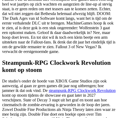
heel wat jaartjes op zich wachten en aangezien de line-up al stevig
staat, is er geen reden om met teasers aan te komen zetten. Echter,
dat wil niet zeggen dat Bethesda helemaal afwezig blijft. DOOM:
The Dark Ages van id Software komt langs, want het is tijd om de
eerste verhalende DLC uit te brengen. MachineGames hoop ik ook
te zien, al is deze gok is een stuk ongeremder: Wolfenstein 3 gaat
een opkomst maken. Geloof ik daar daadwerkelijk in? Nee, maar
hoop doet leven. En tot slot wil ik toch een klein beetje een arm
uitsteken naar de Fallout-fans. Ik denk dat dit jaar het eindelijk tijd is
om de gewilde remaster te zien. Fallout 3 of New Vegas? Ik
verwacht de eerstgenoemde game.
Steampunk-RPG Clockwork Revolution
komt op stoom
De studio's onder de hoede van XBOX Game Studios zijn ook
aanwezig, al gaan ze geen games dit jaar nog uitbrengen; hoe
jammer ik dat ook vind. De
steampunk-RPG Clockwork Revolution
komt op stoom tijdens de showcase en gaat later in 2027
verschijnen. State of Decay 3 stapt uit het graf en toont aan hoe
cinematisch de zombie-ervaring is geworden in de loop der jaren.
Zowel Double Fine Productions als Ninja Theory laten zien waar ze
mee bezig zijn. Double Fine doet een boekje open over Tim