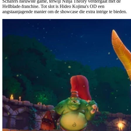
Schafers nieuwste game, terwijl Ninja Theory verdergaat met de
Hellblade-franchise. Tot slot is Hideo Kojima's OD een
angstaanjagende manier om de showcase die extra intrige te bieden.