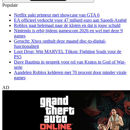
Populair
Netflix pakt primeur met showcase van GTA 6
EA officieel verkocht voor 47 miljard euro aan Saoedi-Arabië
Roblox gaat helemaal naar de kloten en dat is jouw schuld
Nintendo is erbij tijdens gamescom 2026 en wel met deze 9
games
Gerucht: Xbox onthult deze maand disc-to-digital-
functionaliteit
Loot Drop: Win MARVEL Tōkon: Fighting Souls voor de
PS5
Dave Bautista in gesprek voor rol van Kratos in God of War-
serie
Aandelen Roblox kelderen met 70 procent door minder virale
games
AD