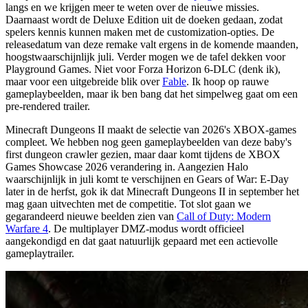
langs en we krijgen meer te weten over de nieuwe missies.
Daarnaast wordt de Deluxe Edition uit de doeken gedaan, zodat
spelers kennis kunnen maken met de customization-opties. De
releasedatum van deze remake valt ergens in de komende maanden,
hoogstwaarschijnlijk juli. Verder mogen we de tafel dekken voor
Playground Games. Niet voor Forza Horizon 6-DLC (denk ik),
maar voor een uitgebreide blik over
Fable
. Ik hoop op rauwe
gameplaybeelden, maar ik ben bang dat het simpelweg gaat om een
pre-rendered trailer.
Minecraft Dungeons II maakt de selectie van 2026's XBOX-games
compleet. We hebben nog geen gameplaybeelden van deze
baby's
first
dungeon crawler gezien, maar daar komt tijdens de XBOX
Games Showcase 2026 verandering in. Aangezien Halo
waarschijnlijk in juli komt te verschijnen en Gears of War: E-Day
later in de herfst, gok ik dat Minecraft Dungeons II in september het
mag gaan uitvechten met de competitie. Tot slot gaan we
gegarandeerd nieuwe beelden zien van
Call of Duty: Modern
Warfare 4
. De multiplayer DMZ-modus wordt officieel
aangekondigd en dat gaat natuurlijk gepaard met een actievolle
gameplaytrailer.