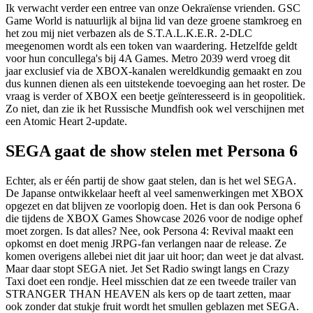
Ik verwacht verder een entree van onze Oekraïense vrienden. GSC
Game World is natuurlijk al bijna lid van deze groene stamkroeg en
het zou mij niet verbazen als de S.T.A.L.K.E.R. 2-DLC
meegenomen wordt als een token van waardering. Hetzelfde geldt
voor hun concullega's bij 4A Games. Metro 2039 werd vroeg dit
jaar exclusief via de XBOX-kanalen wereldkundig gemaakt en zou
dus kunnen dienen als een uitstekende toevoeging aan het roster. De
vraag is verder of XBOX een beetje geïnteresseerd is in geopolitiek.
Zo niet, dan zie ik het Russische Mundfish ook wel verschijnen met
een Atomic Heart 2-update.
SEGA gaat de show stelen met Persona 6
Echter, als er één partij de show gaat stelen, dan is het wel SEGA.
De Japanse ontwikkelaar heeft al veel samenwerkingen met XBOX
opgezet en dat blijven ze voorlopig doen. Het is dan ook Persona 6
die tijdens de XBOX Games Showcase 2026 voor de nodige ophef
moet zorgen. Is dat alles? Nee, ook Persona 4: Revival maakt een
opkomst en doet menig JRPG-fan verlangen naar de release. Ze
komen overigens allebei niet dit jaar uit hoor; dan weet je dat alvast.
Maar daar stopt SEGA niet. Jet Set Radio swingt langs en Crazy
Taxi doet een rondje. Heel misschien dat ze een tweede trailer van
STRANGER THAN HEAVEN als kers op de taart zetten, maar
ook zonder dat stukje fruit wordt het smullen geblazen met SEGA.