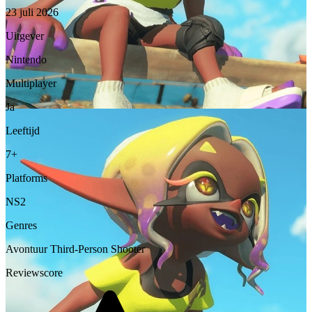
23 juli 2026
Uitgever
Nintendo
Multiplayer
Ja
Leeftijd
7+
Platforms
NS2
Genres
Avontuur
Third-Person Shooter
Reviewscore