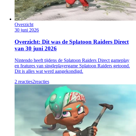
Overzicht
30 juni 2026
Overzicht: Dit was de Splatoon Raiders Direct
van 30 juni 2026
Nintendo heeft tijdens de Splatoon Raiders Direct gameplay
en features van singleplayergame Splatoon Raiders getoond.
Dit is alles wat werd aangekondigd.
2 reacties
2
reacties