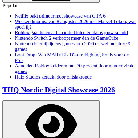
Populair
Netflix pakt primeur met showcase van GTA 6
Weekendmodus: van 8 augustus 2026 met Marvel Tōkon, wat
speel jij?
Roblox gaat helemaal naar de kloten en dat is jouw schuld
Nintendo Switch 2 verkoopt meer dan de GameCube
Nintendo is erbij tijdens gamescom 2026 en wel met deze 9
games
Loot Drop: Win MARVEL Tōkon: Fighting Souls voor de
PS5
Aandelen Roblox kelderen met 70 procent door minder virale
games
Halo Studios geraakt door ontslagronde
THQ Nordic Digital Showcase 2026