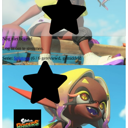
Nog niet bekend
Log in om te stemmen.
Serie:
Splatoon
(6 / 6 gereviewd, gemiddeld
3,9/5)