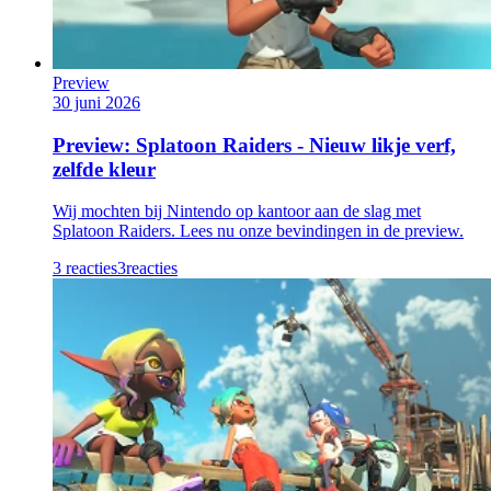
Preview
30 juni 2026
Preview: Splatoon Raiders - Nieuw likje verf,
zelfde kleur
Wij mochten bij Nintendo op kantoor aan de slag met
Splatoon Raiders. Lees nu onze bevindingen in de preview.
3 reacties
3
reacties