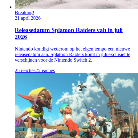
Breaking!
21 april 2026
Releasedatum Splatoon Raiders valt in juli
2026
Nintendo kondigt wederom op het eigen tempo een nieuwe
releasedatum aan. Splatoon Raiders komt in juli exclusief te
verschijnen voor de Nintendo Switch 2.
25 reacties
25
reacties