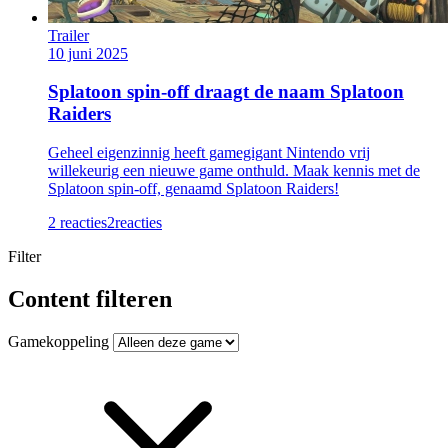
Trailer
10 juni 2025
Splatoon spin-off draagt de naam Splatoon
Raiders
Geheel eigenzinnig heeft gamegigant Nintendo vrij
willekeurig een nieuwe game onthuld. Maak kennis met de
Splatoon spin-off, genaamd Splatoon Raiders!
2 reacties
2
reacties
Filter
Content filteren
Gamekoppeling