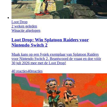
Loot Drop
2 weken geleden
Winactie afgelopen
Loot Drop: Win Splatoon Raiders voor
Nintendo Switch 2
Maak kans op een fysiek exemplaar van Splatoon Raiders
voor Nintendo Switch 2. Beantwoord de vraag en doe vóór
30 juli 2026 mee met de Loot Drop!
40 reacties
40
reacties