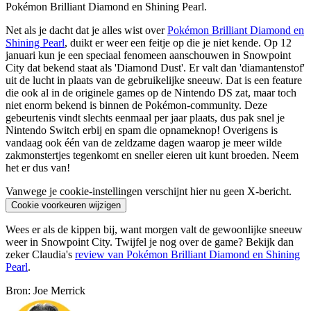
Pokémon Brilliant Diamond en Shining Pearl.
Net als je dacht dat je alles wist over
Pokémon Brilliant Diamond en
Shining Pearl
, duikt er weer een feitje op die je niet kende. Op 12
januari kun je een speciaal fenomeen aanschouwen in Snowpoint
City dat bekend staat als 'Diamond Dust'. Er valt dan 'diamantenstof'
uit de lucht in plaats van de gebruikelijke sneeuw. Dat is een feature
die ook al in de originele games op de Nintendo DS zat, maar toch
niet enorm bekend is binnen de Pokémon-community. Deze
gebeurtenis vindt slechts eenmaal per jaar plaats, dus pak snel je
Nintendo Switch erbij en spam die opnameknop! Overigens is
vandaag ook één van de zeldzame dagen waarop je meer wilde
zakmonstertjes tegenkomt en sneller eieren uit kunt broeden. Neem
het er dus van!
Vanwege je cookie-instellingen verschijnt hier nu geen X-bericht.
Cookie voorkeuren wijzigen
Wees er als de kippen bij, want morgen valt de gewoonlijke sneeuw
weer in Snowpoint City. Twijfel je nog over de game? Bekijk dan
zeker Claudia's
review van Pokémon Brilliant Diamond en Shining
Pearl
.
Bron: Joe Merrick