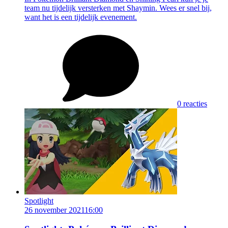
team nu tijdelijk versterken met Shaymin. Wees er snel bij,
want het is een tijdelijk evenement.
0 reacties
Spotlight
26 november 2021
16:00