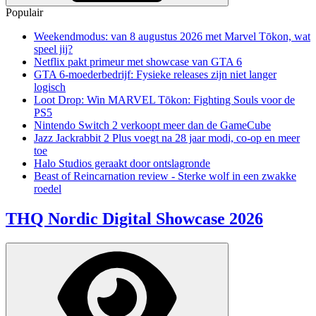
Populair
Weekendmodus: van 8 augustus 2026 met Marvel Tōkon, wat
speel jij?
Netflix pakt primeur met showcase van GTA 6
GTA 6-moederbedrijf: Fysieke releases zijn niet langer
logisch
Loot Drop: Win MARVEL Tōkon: Fighting Souls voor de
PS5
Nintendo Switch 2 verkoopt meer dan de GameCube
Jazz Jackrabbit 2 Plus voegt na 28 jaar modi, co-op en meer
toe
Halo Studios geraakt door ontslagronde
Beast of Reincarnation review - Sterke wolf in een zwakke
roedel
THQ Nordic Digital Showcase 2026