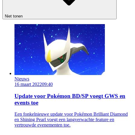
Niet tonen
Nieuws
16 maart 2022
09:40
Update voor Pokémon BD/SP voegt GWS en
events toe
Een fonkelnieuwe update voor Pokémon Brilliant Diamond
en Shining Pearl voegt een langverwachte feature en
vertrouwde evenementen toe.