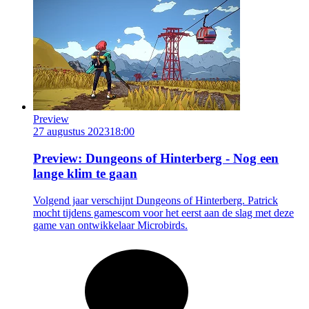
Preview
27 augustus 2023
18:00
Preview: Dungeons of Hinterberg - Nog een
lange klim te gaan
Volgend jaar verschijnt Dungeons of Hinterberg. Patrick
mocht tijdens gamescom voor het eerst aan de slag met deze
game van ontwikkelaar Microbirds.