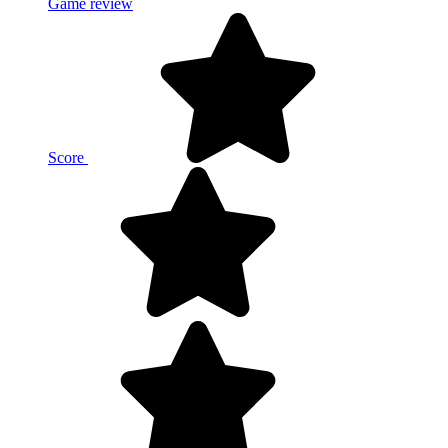
Game review
Score