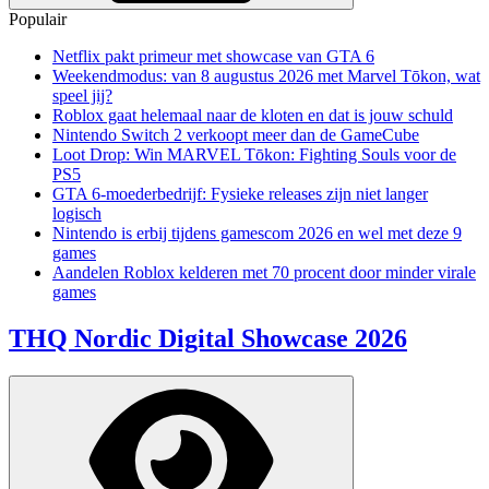
Populair
Netflix pakt primeur met showcase van GTA 6
Weekendmodus: van 8 augustus 2026 met Marvel Tōkon, wat
speel jij?
Roblox gaat helemaal naar de kloten en dat is jouw schuld
Nintendo Switch 2 verkoopt meer dan de GameCube
Loot Drop: Win MARVEL Tōkon: Fighting Souls voor de
PS5
GTA 6-moederbedrijf: Fysieke releases zijn niet langer
logisch
Nintendo is erbij tijdens gamescom 2026 en wel met deze 9
games
Aandelen Roblox kelderen met 70 procent door minder virale
games
THQ Nordic Digital Showcase 2026