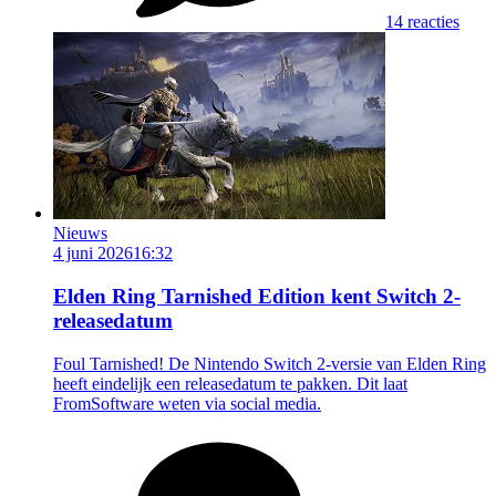
14 reacties
Nieuws
4 juni 2026
16:32
Elden Ring Tarnished Edition kent Switch 2-
releasedatum
Foul Tarnished! De Nintendo Switch 2-versie van Elden Ring
heeft eindelijk een releasedatum te pakken. Dit laat
FromSoftware weten via social media.