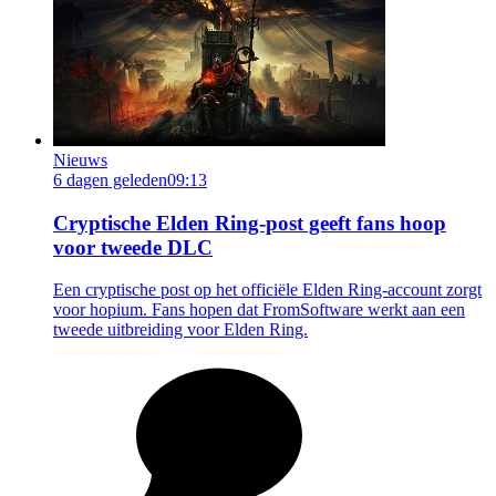
Nieuws
6 dagen geleden
09:13
Cryptische Elden Ring-post geeft fans hoop
voor tweede DLC
Een cryptische post op het officiële Elden Ring-account zorgt
voor hopium. Fans hopen dat FromSoftware werkt aan een
tweede uitbreiding voor Elden Ring.