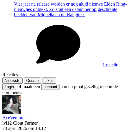
Vier jaar na release worden er nog altijd nieuwe Elden Ring-
nieuwtjes ontdekt. Zo stuit een dataminer op geschrapte
beelden van Miquella en de Haligtree.
1 reactie
Reacties
Nieuwste
Oudste
Likes
of maak een
aan en praat gezellig mee in de
Login
account
comments.
AceVentura
lvl12
Clout Farmer
23 april 2026 om 14:12