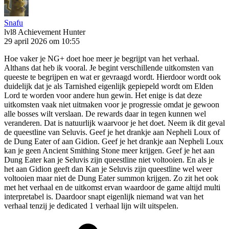
Snafu
lvl8
Achievement Hunter
29 april 2026 om 10:55
Hoe vaker je NG+ doet hoe meer je begrijpt van het verhaal.
Althans dat heb ik vooral. Je begint verschillende uitkomsten van
queeste te begrijpen en wat er gevraagd wordt. Hierdoor wordt ook
duidelijk dat je als Tarnished eigenlijk gepiepeld wordt om Elden
Lord te worden voor andere hun gewin. Het enige is dat deze
uitkomsten vaak niet uitmaken voor je progressie omdat je gewoon
alle bosses wilt verslaan. De rewards daar in tegen kunnen wel
veranderen. Dat is natuurlijk waarvoor je het doet. Neem ik dit geval
de queestline van Seluvis. Geef je het drankje aan Nepheli Loux of
de Dung Eater of aan Gidion. Geef je het drankje aan Nepheli Loux
kan je geen Ancient Smithing Stone meer krijgen. Geef je het aan
Dung Eater kan je Seluvis zijn queestline niet voltooien. En als je
het aan Gidion geeft dan Kan je Seluvis zijn queestline wel weer
voltooien maar niet de Dung Eater summon krijgen. Zo zit het ook
met het verhaal en de uitkomst ervan waardoor de game altijd multi
interpretabel is. Daardoor snapt eigenlijk niemand wat van het
verhaal tenzij je dedicated 1 verhaal lijn wilt uitspelen.