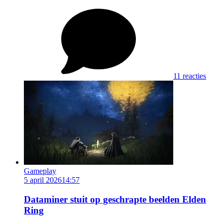
11 reacties
Gameplay
5 april 2026
14:57
Dataminer stuit op geschrapte beelden Elden
Ring