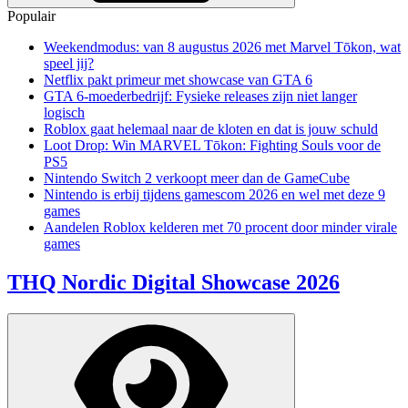
Populair
Weekendmodus: van 8 augustus 2026 met Marvel Tōkon, wat
speel jij?
Netflix pakt primeur met showcase van GTA 6
GTA 6-moederbedrijf: Fysieke releases zijn niet langer
logisch
Roblox gaat helemaal naar de kloten en dat is jouw schuld
Loot Drop: Win MARVEL Tōkon: Fighting Souls voor de
PS5
Nintendo Switch 2 verkoopt meer dan de GameCube
Nintendo is erbij tijdens gamescom 2026 en wel met deze 9
games
Aandelen Roblox kelderen met 70 procent door minder virale
games
THQ Nordic Digital Showcase 2026