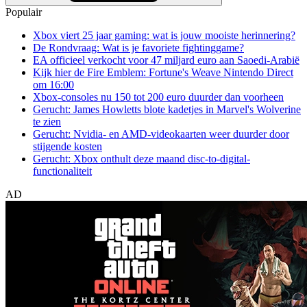
Populair
Xbox viert 25 jaar gaming: wat is jouw mooiste herinnering?
De Rondvraag: Wat is je favoriete fightinggame?
EA officieel verkocht voor 47 miljard euro aan Saoedi-Arabië
Kijk hier de Fire Emblem: Fortune's Weave Nintendo Direct
om 16:00
Xbox-consoles nu 150 tot 200 euro duurder dan voorheen
Gerucht: James Howletts blote kadetjes in Marvel's Wolverine
te zien
Gerucht: Nvidia- en AMD-videokaarten weer duurder door
stijgende kosten
Gerucht: Xbox onthult deze maand disc-to-digital-
functionaliteit
AD