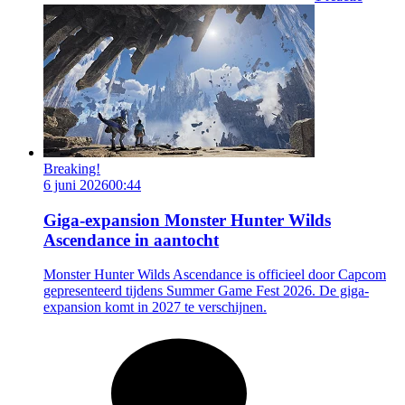
Breaking!
6 juni 2026
00:44
Giga-expansion Monster Hunter Wilds
Ascendance in aantocht
Monster Hunter Wilds Ascendance is officieel door Capcom
gepresenteerd tijdens Summer Game Fest 2026. De giga-
expansion komt in 2027 te verschijnen.