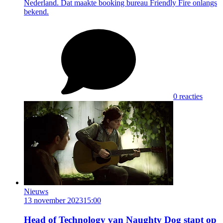
Nederland. Dat maakte booking bureau Friendly Fire onlangs
bekend.
0 reacties
Nieuws
13 november 2023
15:00
Head of Technology van Naughty Dog stapt op