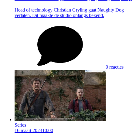
Head of technology Christian Gryling gaat Naughty Dog
verlaten. Dit maakte de studio onlangs bekend.
0 reacties
Series
16 maart 2023
10:00