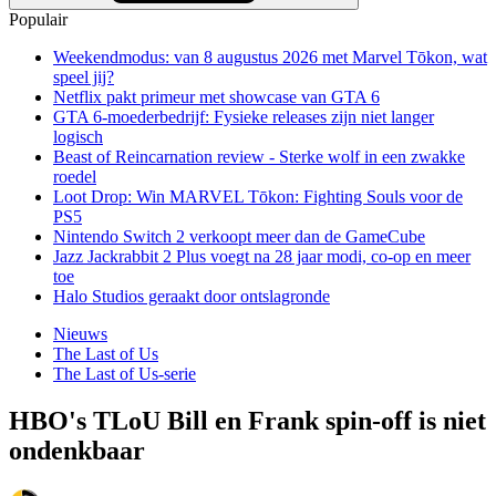
Populair
Weekendmodus: van 8 augustus 2026 met Marvel Tōkon, wat
speel jij?
Netflix pakt primeur met showcase van GTA 6
GTA 6-moederbedrijf: Fysieke releases zijn niet langer
logisch
Beast of Reincarnation review - Sterke wolf in een zwakke
roedel
Loot Drop: Win MARVEL Tōkon: Fighting Souls voor de
PS5
Nintendo Switch 2 verkoopt meer dan de GameCube
Jazz Jackrabbit 2 Plus voegt na 28 jaar modi, co-op en meer
toe
Halo Studios geraakt door ontslagronde
Nieuws
The Last of Us
The Last of Us-serie
HBO's TLoU Bill en Frank spin-off is niet
ondenkbaar