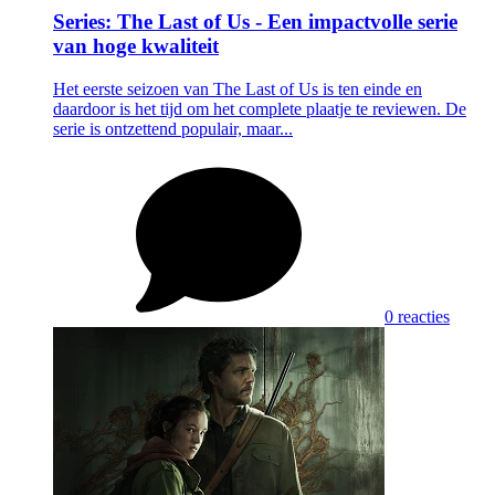
Series: The Last of Us - Een impactvolle serie
van hoge kwaliteit
Het eerste seizoen van The Last of Us is ten einde en
daardoor is het tijd om het complete plaatje te reviewen. De
serie is ontzettend populair, maar...
0 reacties