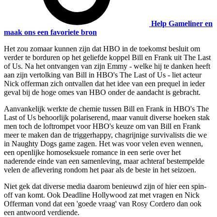
Help Gameliner en
maak ons een favoriete bron
Het zou zomaar kunnen zijn dat HBO in de toekomst besluit om
verder te borduren op het geliefde koppel Bill en Frank uit The Last
of Us. Na het ontvangen van zijn Emmy - welke hij te danken heeft
aan zijn vertolking van Bill in HBO's The Last of Us - liet acteur
Nick offerman zich ontvallen dat het idee van een prequel in ieder
geval bij de hoge omes van HBO onder de aandacht is gebracht.
Aanvankelijk werkte de chemie tussen Bill en Frank in HBO's The
Last of Us behoorlijk polariserend, maar vanuit diverse hoeken stak
men toch de loftrompet voor HBO's keuze om van Bill en Frank
meer te maken dan de triggerhappy, chagrijnige survivalists die we
in Naughty Dogs game zagen. Het was voor velen even wennen,
een openlijke homoseksuele romance in een serie over het
naderende einde van een samenleving, maar achteraf bestempelde
velen de aflevering rondom het paar als de beste in het seizoen.
Niet gek dat diverse media daarom benieuwd zijn of hier een spin-
off van komt. Ook Deadline Hollywood zat met vragen en Nick
Offerman vond dat een 'goede vraag' van Rosy Cordero dan ook
een antwoord verdiende.