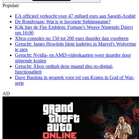
Populair
EA officieel verkocht voor 47 miljard euro aan Saoedi-Arabië
De Rondvraag: Wat is je favoriete fightinggame?
Kijk hier de Fire Emblem: Fortune's Weave Nintendo Direct
om 16:00
Xbox-consoles nu 150 tot 200 euro duurder dan voorheen
Gerucht: James Howletts blote kadetjes in Marvel's Wolverine
te zien
Gerucht: Nvidia- en AMD-videokaarten weer duurder door
stijgende kosten
Gerucht: Xbox onthult deze maand disc-to-digital-
functionaliteit
Dave Bautista in gesprek voor rol van Kratos in God of War-
serie
AD