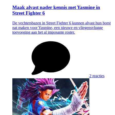
Maak alvast nader kennis met Yasmine in
Street Fighter 6
De vechtersbazen in Street Fighter 6 kunnen alvast hun borst
nat maken voor Yasmine, een nieuwe en vliegensvlugge
toevoeging aan het al imposante roster.
2 reacties