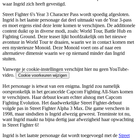
waar Ingrid zich heeft gevestigd.
Street Fighter 6's Year 3 Character Pass wordt spoedig afgesloten.
Ingrid is het laatste personage dat deel uitmaakt van de Year 3-pass
en moet ergens eind deze lente komen te verschijnen. De additionele
content duikt op in diverse modi, zoals: World Tour, Battle Hub en
Fighting Ground. Deze teaser lijkt hoofdzakelijk om het nieuwe
avontuur in World Tour te draaien, waarin we in contact komen met
een mysterieuze Monoid. Deze Monoid voert ons af naar een
alternatieve dimensie waarin we op niemand minder dan Ingrid
stuiten.
Vanwege je cookie-instellingen verschijnt hier nu geen YouTube-
video.
Cookie voorkeuren wijzigen
Het personage is ietwat van een enigma. Ingrid zou namelijk
oorspronkelijk in het gecancelde Capcom Fighting All-Stars komen
te verschijnen. Haar debuut kwam echter alsnog met Capcom
Fighting Evolution. Het daadwerkelijke Street Fighter-debuut
volgde pas in Street Fighter Alpha 3 Max. Die game verscheen in
1998, maar sindsdien is Ingrid afwezig geweest. Tenminste tot nu,
want Ingrid maakt na bijna dertig jaar afwezigheid haar opwachting
in Street Fighter 6!
Ingrid is het laatste personage dat wordt toegevoegd met de
Street