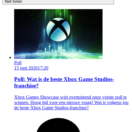
Niet tonen
Poll
15 juni 2026
17:20
Poll: Wat is de beste Xbox Game Studios-
franchise?
Xbox Games Showcase wist overtuigend onze vorige poll te
winnen. Hoog tijd voor een nieuwe vraag! Wat is volgens jou
de beste Xbox Game Studios-franchise?