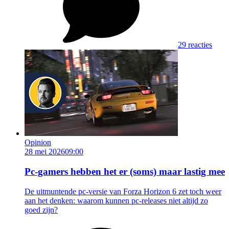
29 reacties
Opinion
28 mei 2026
09:00
Pc-gamers hebben het er (soms) maar lastig mee
De uitmuntende pc-versie van Forza Horizon 6 zet toch weer
aan het denken: waarom kunnen pc-releases niet altijd zo
goed zijn?