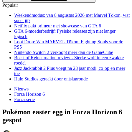
Populair
Weekendmodus: van 8 augustus 2026 met Marvel Tōkon, wat
speel jij?
Netflix pakt primeur met showcase van GTA 6
GTA 6-moederbedrijf: Fysieke releases zijn niet langer
logisch
Loot Drop: Win MARVEL Tōkon: Fighting Souls voor de
PS5
Nintendo Switch 2 verkoopt meer dan de GameCube
Beast of Reincarnation review - Sterke wolf in een zwakke
roedel
Jazz Jackrabbit 2 Plus voegt na 28 jaar modi, co-op en meer
toe
Halo Studios geraakt door ontslagronde
Nieuws
Forza Horizon 6
Forza-serie
Pokémon easter egg in Forza Horizon 6
gespot