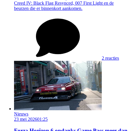
Creed IV: Black Flag Resynced, 007 First Light en de
beurzen die er binnenkort aankomen.
2 reacties
Nieuws
23 mei 2026
01:25
Forza Horizon 6 ondanks Game Pass meer dan