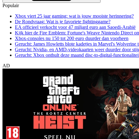
Populair
Xbox viert 25 jaar gaming: wat is jouw mooiste herinnering?
De Rondvraag: Wat is je favoriete fightinggame?
EA officieel verkocht voor 47 miljard euro aan Saoedi-Arabië
Kijk hier de Fire Emblem: Fortune's Weave Nintendo Direct o
Xbox-consoles nu 150 tot 200 euro duurder dan voorheen
Gerucht: James Howletts blote kadetjes in Marvel's Wolverine t
Gerucht: Nvidia- en AMD-videokaarten weer duurder door stij
Gerucht: Xbox onthult deze maand disc-to-digital-functionalitei
AD