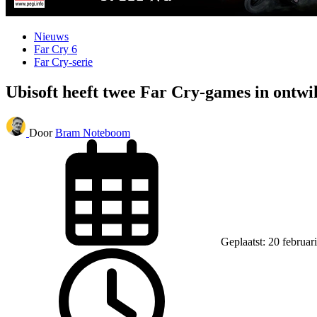
Nieuws
Far Cry 6
Far Cry-serie
Ubisoft heeft twee Far Cry-games in ontwi
Door
Bram Noteboom
Geplaatst: 20 februar