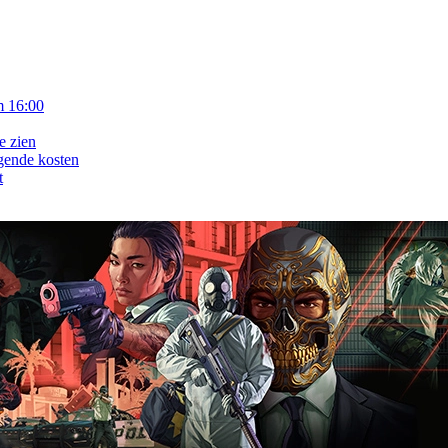
m 16:00
e zien
gende kosten
t