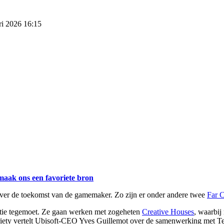
ri 2026 16:15
maak ons een favoriete bron
 over de toekomst van de gamemaker. Zo zijn er onder andere twee
Far 
satie tegemoet. Ze gaan werken met zogeheten
Creative Houses
, waarbij
Variety vertelt Ubisoft-CEO Yves Guillemot over de samenwerking met T