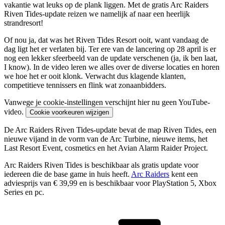
vakantie wat leuks op de plank liggen. Met de gratis Arc Raiders
Riven Tides-update reizen we namelijk af naar een heerlijk
strandresort!
Of nou ja, dat was het Riven Tides Resort ooit, want vandaag de
dag ligt het er verlaten bij. Ter ere van de lancering op 28 april is er
nog een lekker sfeerbeeld van de update verschenen (ja, ik ben laat,
I know). In de video leren we alles over de diverse locaties en horen
we hoe het er ooit klonk. Verwacht dus klagende klanten,
competitieve tennissers en flink wat zonaanbidders.
Vanwege je cookie-instellingen verschijnt hier nu geen YouTube-
video.
Cookie voorkeuren wijzigen
De Arc Raiders Riven Tides-update bevat de map Riven Tides, een
nieuwe vijand in de vorm van de Arc Turbine, nieuwe items, het
Last Resort Event, cosmetics en het Avian Alarm Raider Project.
Arc Raiders Riven Tides is beschikbaar als gratis update voor
iedereen die de base game in huis heeft.
Arc Raiders
kent een
adviesprijs van € 39,99 en is beschikbaar voor PlayStation 5, Xbox
Series en pc.