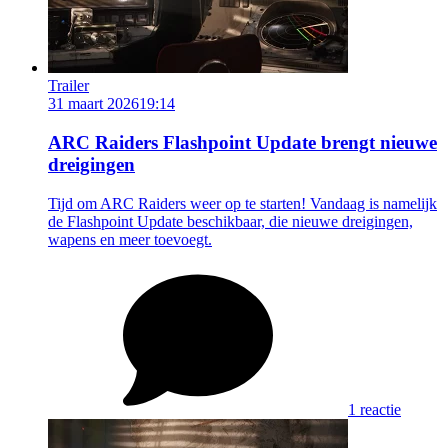
Trailer
31 maart 2026
19:14
ARC Raiders Flashpoint Update brengt nieuwe
dreigingen
Tijd om ARC Raiders weer op te starten! Vandaag is namelijk
de Flashpoint Update beschikbaar, die nieuwe dreigingen,
wapens en meer toevoegt.
1 reactie