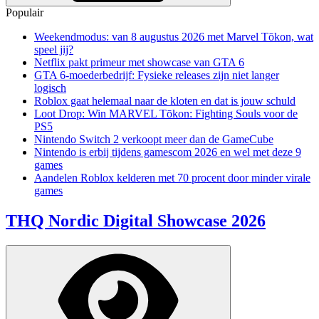
Populair
Weekendmodus: van 8 augustus 2026 met Marvel Tōkon, wat
speel jij?
Netflix pakt primeur met showcase van GTA 6
GTA 6-moederbedrijf: Fysieke releases zijn niet langer
logisch
Roblox gaat helemaal naar de kloten en dat is jouw schuld
Loot Drop: Win MARVEL Tōkon: Fighting Souls voor de
PS5
Nintendo Switch 2 verkoopt meer dan de GameCube
Nintendo is erbij tijdens gamescom 2026 en wel met deze 9
games
Aandelen Roblox kelderen met 70 procent door minder virale
games
THQ Nordic Digital Showcase 2026