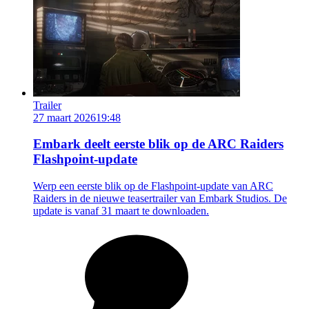
Trailer
27 maart 2026
19:48
Embark deelt eerste blik op de ARC Raiders
Flashpoint-update
Werp een eerste blik op de Flashpoint-update van ARC
Raiders in de nieuwe teasertrailer van Embark Studios. De
update is vanaf 31 maart te downloaden.