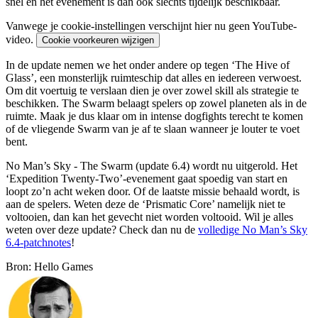
snel en het evenement is dan ook slechts tijdelijk beschikbaar.
Vanwege je cookie-instellingen verschijnt hier nu geen YouTube-
video.
Cookie voorkeuren wijzigen
In de update nemen we het onder andere op tegen ‘The Hive of
Glass’, een monsterlijk ruimteschip dat alles en iedereen verwoest.
Om dit voertuig te verslaan dien je over zowel skill als strategie te
beschikken. The Swarm belaagt spelers op zowel planeten als in de
ruimte. Maak je dus klaar om in intense dogfights terecht te komen
of de vliegende Swarm van je af te slaan wanneer je louter te voet
bent.
No Man’s Sky - The Swarm (update 6.4) wordt nu uitgerold. Het
‘Expedition Twenty-Two’-evenement gaat spoedig van start en
loopt zo’n acht weken door. Of de laatste missie behaald wordt, is
aan de spelers. Weten deze de ‘Prismatic Core’ namelijk niet te
voltooien, dan kan het gevecht niet worden voltooid. Wil je alles
weten over deze update? Check dan nu de
volledige No Man’s Sky
6.4-patchnotes
!
Bron: Hello Games