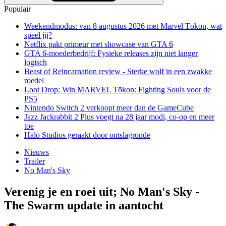
Populair
Weekendmodus: van 8 augustus 2026 met Marvel Tōkon, wat
speel jij?
Netflix pakt primeur met showcase van GTA 6
GTA 6-moederbedrijf: Fysieke releases zijn niet langer
logisch
Beast of Reincarnation review - Sterke wolf in een zwakke
roedel
Loot Drop: Win MARVEL Tōkon: Fighting Souls voor de
PS5
Nintendo Switch 2 verkoopt meer dan de GameCube
Jazz Jackrabbit 2 Plus voegt na 28 jaar modi, co-op en meer
toe
Halo Studios geraakt door ontslagronde
Nieuws
Trailer
No Man's Sky
Verenig je en roei uit; No Man's Sky -
The Swarm update in aantocht