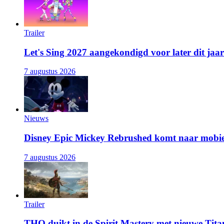
Trailer
Let's Sing 2027 aangekondigd voor later dit jaar
7 augustus 2026
Nieuws
Disney Epic Mickey Rebrushed komt naar mobie
7 augustus 2026
Trailer
THQ duikt in de Spirit Mastery met nieuwe Titan