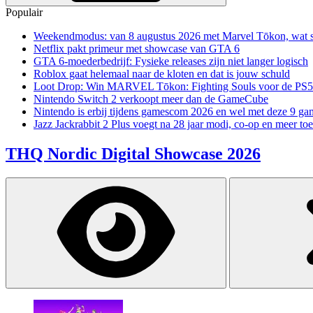
Populair
Weekendmodus: van 8 augustus 2026 met Marvel Tōkon, wat sp
Netflix pakt primeur met showcase van GTA 6
GTA 6-moederbedrijf: Fysieke releases zijn niet langer logisch
Roblox gaat helemaal naar de kloten en dat is jouw schuld
Loot Drop: Win MARVEL Tōkon: Fighting Souls voor de PS5
Nintendo Switch 2 verkoopt meer dan de GameCube
Nintendo is erbij tijdens gamescom 2026 en wel met deze 9 ga
Jazz Jackrabbit 2 Plus voegt na 28 jaar modi, co-op en meer toe
THQ Nordic Digital Showcase 2026