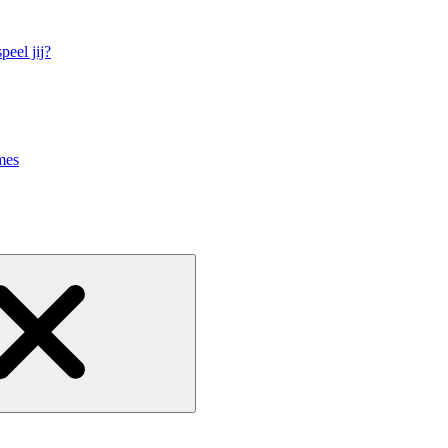
eel jij?
mes