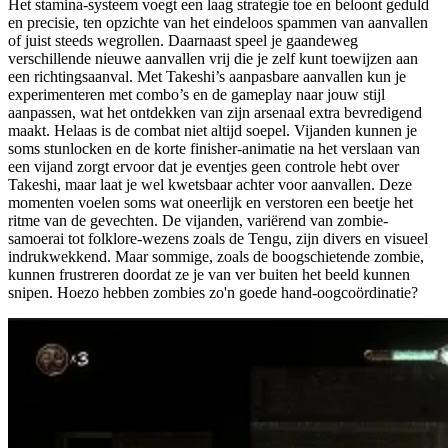
Het stamina-systeem voegt een laag strategie toe en beloont geduld
en precisie, ten opzichte van het eindeloos spammen van aanvallen
of juist steeds wegrollen. Daarnaast speel je gaandeweg
verschillende nieuwe aanvallen vrij die je zelf kunt toewijzen aan
een richtingsaanval. Met Takeshi’s aanpasbare aanvallen kun je
experimenteren met combo’s en de gameplay naar jouw stijl
aanpassen, wat het ontdekken van zijn arsenaal extra bevredigend
maakt. Helaas is de combat niet altijd soepel. Vijanden kunnen je
soms stunlocken en de korte finisher-animatie na het verslaan van
een vijand zorgt ervoor dat je eventjes geen controle hebt over
Takeshi, maar laat je wel kwetsbaar achter voor aanvallen. Deze
momenten voelen soms wat oneerlijk en verstoren een beetje het
ritme van de gevechten. De vijanden, variërend van zombie-
samoerai tot folklore-wezens zoals de Tengu, zijn divers en visueel
indrukwekkend. Maar sommige, zoals de boogschietende zombie,
kunnen frustreren doordat ze je van ver buiten het beeld kunnen
snipen. Hoezo hebben zombies zo'n goede hand-oogcoördinatie?