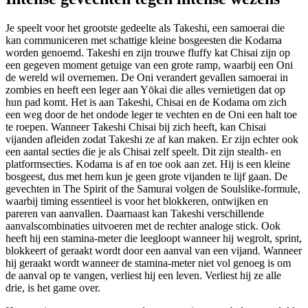
Je speelt voor het grootste gedeelte als Takeshi, een samoerai die
kan communiceren met schattige kleine bosgeesten die Kodama
worden genoemd. Takeshi en zijn trouwe fluffy kat Chisai zijn op
een gegeven moment getuige van een grote ramp, waarbij een Oni
de wereld wil overnemen. De Oni verandert gevallen samoerai in
zombies en heeft een leger aan Yōkai die alles vernietigen dat op
hun pad komt. Het is aan Takeshi, Chisai en de Kodama om zich
een weg door de het ondode leger te vechten en de Oni een halt toe
te roepen. Wanneer Takeshi Chisai bij zich heeft, kan Chisai
vijanden afleiden zodat Takeshi ze af kan maken. Er zijn echter ook
een aantal secties die je als Chisai zelf speelt. Dit zijn stealth- en
platformsecties. Kodama is af en toe ook aan zet. Hij is een kleine
bosgeest, dus met hem kun je geen grote vijanden te lijf gaan. De
gevechten in The Spirit of the Samurai volgen de Soulslike-formule,
waarbij timing essentieel is voor het blokkeren, ontwijken en
pareren van aanvallen. Daarnaast kan Takeshi verschillende
aanvalscombinaties uitvoeren met de rechter analoge stick. Ook
heeft hij een stamina-meter die leegloopt wanneer hij wegrolt, sprint,
blokkeert of geraakt wordt door een aanval van een vijand. Wanneer
hij geraakt wordt wanneer de stamina-meter niet vol genoeg is om
de aanval op te vangen, verliest hij een leven. Verliest hij ze alle
drie, is het game over.