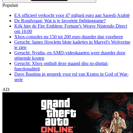
Populair
EA officieel verkocht voor 47 miljard euro aan Saoedi-Arabië
De Rondvraag: Wat is je favoriete fightinggame?
Kijk hier de Fire Emblem: Fortune's Weave Nintendo Direct
om 16:00
Xbox-consoles nu 150 tot 200 euro duurder dan voorheen
Gerucht: James Howletts blote kadetjes in Marvel's Wolverine
te zien
Gerucht: Nvidia- en AMD-videokaarten weer duurder door
stijgende kosten
Gerucht: Xbox onthult deze maand disc-to-digital-
functionaliteit
Dave Bautista in gesprek voor rol van Kratos in God of War-
serie
AD