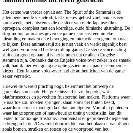
Het eerste wat verder opvalt aan The Spirit of the Samurai is de
adembenemende visuele stijl. Elk nieuw gebied voelt aan als een
kunstwerk, met cutscenes die de sfeer van oude Japanse films
oproepen, compleet met een korrelige, oude filmische uitstraling. De
stop-motion-animaties geven de game daarnaast een unieke
uitstraling en maken elke beweging en interactie een genot om naar
te kijken. Deze animatiestijl zie je niet vaak en werkt eigenlijk best
wel goed voor een 2D side-scrolling game. De sterke voice-acting
sluit daar goed op aan, al is het jammer dat er alleen Engelse
stemmen zijn. Ondanks dat de Engelse voice-over zeker in de smaak
valt, had ik hier wel graag de optie gezien om Japanse stemmen te
kiezen. Een Japanse voice-over had de authenticiteit van de game
zeker versterkt.
Hoewel de wereld prachtig oogt, belemmert het ontwerp de
gameplay soms ook. Het gezichtsveld is vrij beperkt, wat
platformsecties en gevechten frustrerend kan maken. Platforms waar
je naartoe zou moeten springen, staan soms net buiten beeld,
waardoor je meer moet gokken dan anticiperen. Vooral in gebieden
waar lange sprongen of nauwkeurige timing vereist zijn, kan dit
leiden tot onnodige frustratie. Daarnaast is er geprobeerd diepte aan
te brengen in de 2D-wereld door middel van het plaatsen van dingen
zoals bomen, struiken en rotsen op de voorgrond van het