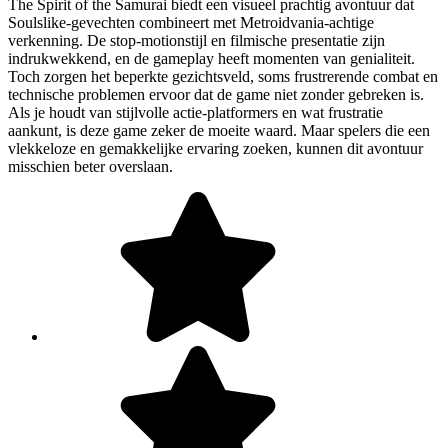
The Spirit of the Samurai biedt een visueel prachtig avontuur dat
Soulslike-gevechten combineert met Metroidvania-achtige
verkenning. De stop-motionstijl en filmische presentatie zijn
indrukwekkend, en de gameplay heeft momenten van genialiteit.
Toch zorgen het beperkte gezichtsveld, soms frustrerende combat en
technische problemen ervoor dat de game niet zonder gebreken is.
Als je houdt van stijlvolle actie-platformers en wat frustratie
aankunt, is deze game zeker de moeite waard. Maar spelers die een
vlekkeloze en gemakkelijke ervaring zoeken, kunnen dit avontuur
misschien beter overslaan.