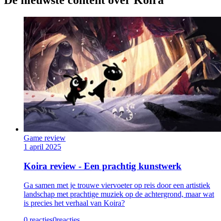
De nieuwste content over Koira
Game review
1 april 2025
Koira review - Een prachtig kunstwerk
Ga samen met je trouwe viervoeter op reis door een artistiek
landschap met prachtige muziek op de achtergrond, maar wat
is precies het verhaal van Koira?
0 reacties
0
reacties