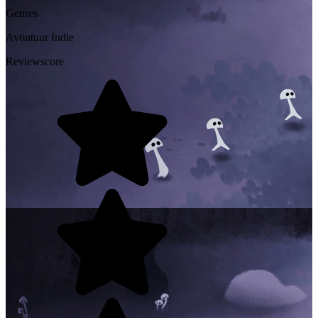
Genres
Avontuur
Indie
Reviewscore