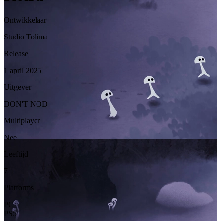
Ontwikkelaar
Studio Tolima
Release
1 april 2025
Uitgever
DON'T NOD
Multiplayer
Nee
Leeftijd
7+
Platforms
PC
PS5