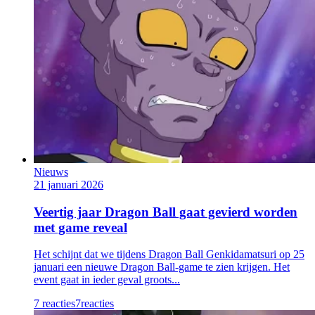
Nieuws
21 januari 2026
Veertig jaar Dragon Ball gaat gevierd worden
met game reveal
Het schijnt dat we tijdens Dragon Ball Genkidamatsuri op 25
januari een nieuwe Dragon Ball-game te zien krijgen. Het
event gaat in ieder geval groots...
7 reacties
7
reacties