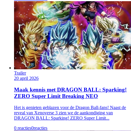
Trailer
20 april 2026
Maak kennis met DRAGON BALL: Sparking!
ZERO Super Limit Breaking NEO
Het is genieten geblazen voor de Dragon Ball-fans! Naast de
reveal van Xenoverse 3 zien we de aankondiging van
DRAGON BALL: Sparking! ZERO Super Limit...
0 reacties
0
reacties