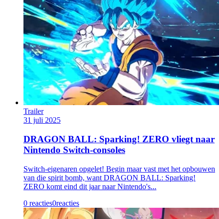
Trailer
31 juli 2025
DRAGON BALL: Sparking! ZERO vliegt naar
Nintendo Switch-consoles
Switch-eigenaren opgelet! Begin maar vast met het opbouwen
van die spirit bomb, want DRAGON BALL: Sparking!
ZERO komt eind dit jaar naar Nintendo's...
0 reacties
0
reacties