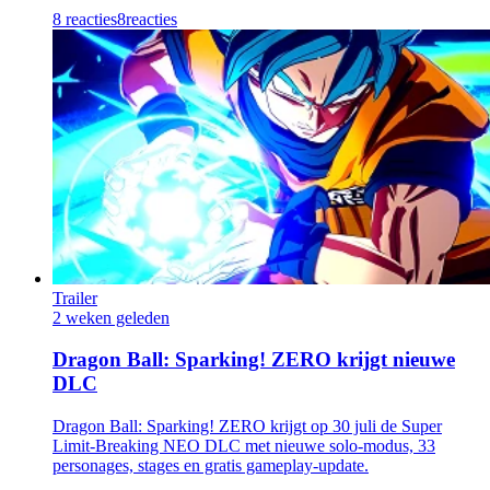
8 reacties
8
reacties
Trailer
2 weken geleden
Dragon Ball: Sparking! ZERO krijgt nieuwe
DLC
Dragon Ball: Sparking! ZERO krijgt op 30 juli de Super
Limit-Breaking NEO DLC met nieuwe solo-modus, 33
personages, stages en gratis gameplay-update.