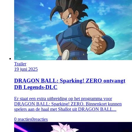
Trailer
19 juni 2025
DRAGON BALL: Sparking! ZERO ontvangt
DB Legends-DLC
Er staat een extra uitbreiding op het programma voor
DRAGON BALL: Sparking! ZERO. Binnenkort kunnen
spelers aan de haal met Shallot uit DRAGON BALL...
0 reacties
0
reacties