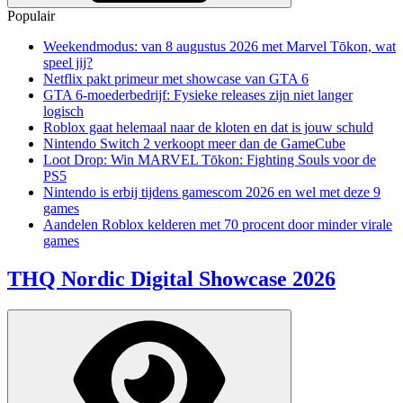
Populair
Weekendmodus: van 8 augustus 2026 met Marvel Tōkon, wat
speel jij?
Netflix pakt primeur met showcase van GTA 6
GTA 6-moederbedrijf: Fysieke releases zijn niet langer
logisch
Roblox gaat helemaal naar de kloten en dat is jouw schuld
Nintendo Switch 2 verkoopt meer dan de GameCube
Loot Drop: Win MARVEL Tōkon: Fighting Souls voor de
PS5
Nintendo is erbij tijdens gamescom 2026 en wel met deze 9
games
Aandelen Roblox kelderen met 70 procent door minder virale
games
THQ Nordic Digital Showcase 2026