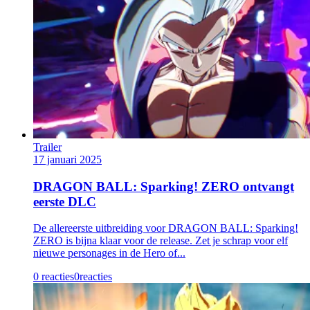
Trailer
17 januari 2025
DRAGON BALL: Sparking! ZERO ontvangt
eerste DLC
De allereerste uitbreiding voor DRAGON BALL: Sparking!
ZERO is bijna klaar voor de release. Zet je schrap voor elf
nieuwe personages in de Hero of...
0 reacties
0
reacties