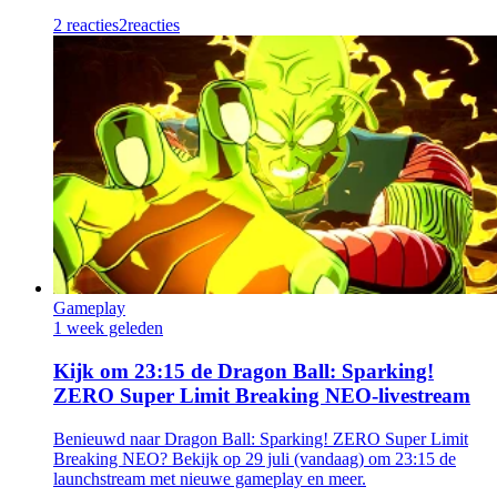
2 reacties
2
reacties
Gameplay
1 week geleden
Kijk om 23:15 de Dragon Ball: Sparking!
ZERO Super Limit Breaking NEO-livestream
Benieuwd naar Dragon Ball: Sparking! ZERO Super Limit
Breaking NEO? Bekijk op 29 juli (vandaag) om 23:15 de
launchstream met nieuwe gameplay en meer.