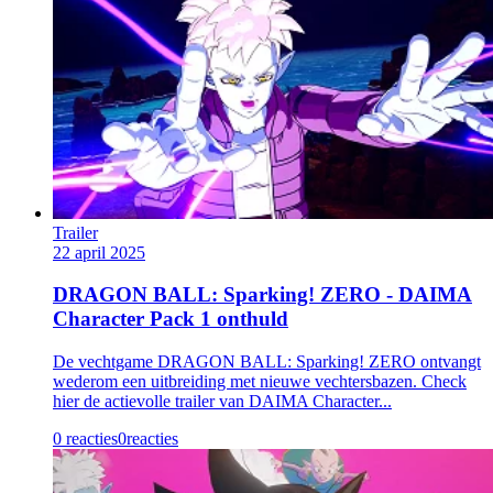
Trailer
22 april 2025
DRAGON BALL: Sparking! ZERO - DAIMA
Character Pack 1 onthuld
De vechtgame DRAGON BALL: Sparking! ZERO ontvangt
wederom een uitbreiding met nieuwe vechtersbazen. Check
hier de actievolle trailer van DAIMA Character...
0 reacties
0
reacties