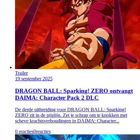
Trailer
19 september 2025
DRAGON BALL: Sparking! ZERO ontvangt
DAIMA: Character Pack 2 DLC
De derde uitbreiding voor DRAGON BALL: Sparking!
ZERO zit in de pijplijn. Zet je schrap om te knokken met
scheve krachtsverhoudingen in DAIMA: Character...
0 reacties
0
reacties