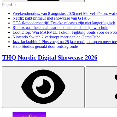
Populair
Weekendmodus: van 8 augustus 2026 met Marvel Tōkon, wat sp
Netflix pakt primeur met showcase van GTA 6
GTA 6-moederbedrijf: Fysieke releases zijn niet langer logisch
Roblox gaat helemaal naar de kloten en dat is jouw schuld
Loot Drop: Win MARVEL Tōkon: Fighting Souls voor de PS5
Nintendo Switch 2 verkoopt meer dan de GameCube
Jazz Jackrabbit 2 Plus voegt na 28 jaar modi, co-op en meer toe
Halo Studios geraakt door ontslagronde
THQ Nordic Digital Showcase 2026