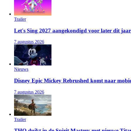
Trailer
Let's Sing 2027 aangekondigd voor later dit jaar
7 augustus 2026
Nieuws
Disney Epic Mickey Rebrushed komt naar mobie
7 augustus 2026
Trailer
THQ duikt in de Spirit Mastery met nieuwe Titan