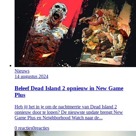
Nieuws
14 augustus 2024
Beleef Dead Island 2 opnieuw in New Game
Plus
Heb jij het in je om de nachtmerrie van Dead Island 2
opnieuw door te lopen? De nieuwste update brengt New
Game Plus en Neighborhood Watch naar de...
0 reacties
0
reacties