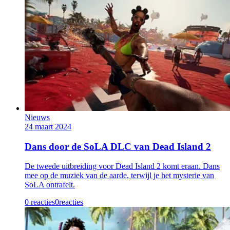
Nieuws
24 maart 2024
Dans door de SoLA DLC van Dead Island 2
De tweede uitbreiding voor Dead Island 2 komt eraan. Dans
mee op de muziek van de aarde, terwijl je het mysterie van
SoLA ontrafelt.
0 reacties
0
reacties