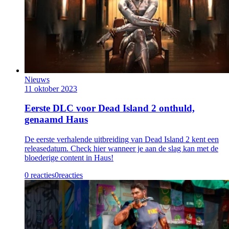
Nieuws
11 oktober 2023
Eerste DLC voor Dead Island 2 onthuld,
genaamd Haus
De eerste verhalende uitbreiding van Dead Island 2 kent een
releasedatum. Check hier wanneer je aan de slag kan met de
bloederige content in Haus!
0 reacties
0
reacties