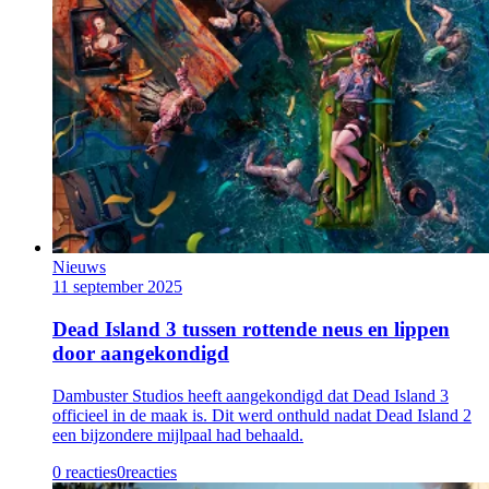
Nieuws
11 september 2025
Dead Island 3 tussen rottende neus en lippen
door aangekondigd
Dambuster Studios heeft aangekondigd dat Dead Island 3
officieel in de maak is. Dit werd onthuld nadat Dead Island 2
een bijzondere mijlpaal had behaald.
0 reacties
0
reacties