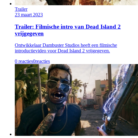
Trailer
23 maart 2023
Trailer: Filmische intro van Dead Island 2
vrijgegeven
Ontwikkelaar Dambuster Studios heeft een filmische
introductievideo voor Dead Island 2 vrijgegeven.
0 reacties
0
reacties