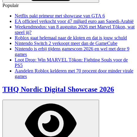
Populair
Netflix pakt primeur met showcase van GTA 6
EA officieel verkocht voor 47 miljard euro aan Saoedi-Arabië
Weekendmodus: van 8 augustus 2026 met Marvel Tōkon, wat
speel jij?
Roblox gaat helemaal naar de kloten en dat is jouw schuld
Nintendo Switch 2 verkoopt meer dan de GameCube
Nintendo is erbij tijdens gamescom 2026 en wel met deze 9
games
Loot Drop: Win MARVEL Tōkon: Fighting Souls voor de
PS5
Aandelen Roblox kelderen met 70 procent door minder virale
games
THQ Nordic Digital Showcase 2026