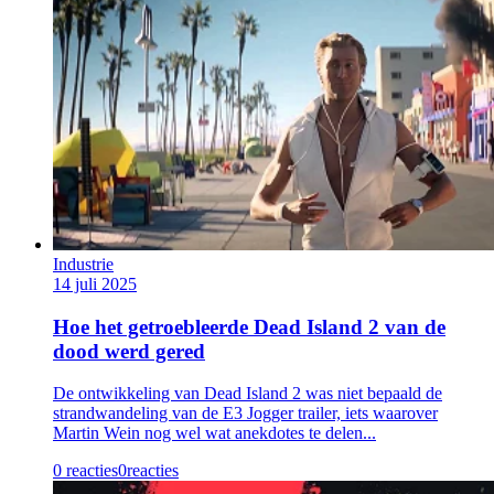
Industrie
14 juli 2025
Hoe het getroebleerde Dead Island 2 van de
dood werd gered
De ontwikkeling van Dead Island 2 was niet bepaald de
strandwandeling van de E3 Jogger trailer, iets waarover
Martin Wein nog wel wat anekdotes te delen...
0 reacties
0
reacties