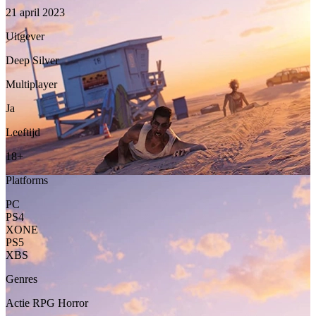
21 april 2023
Uitgever
Deep Silver
Multiplayer
Ja
Leeftijd
18+
Platforms
PC
PS4
XONE
PS5
XBS
Genres
Actie
RPG
Horror