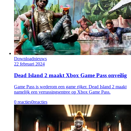
Downloadnieuws
22 februari 2024
Dead Island 2 maakt Xbox Game Pass onveilig
Game Pass is wederom een game rijker. Dead Island 2 maakt
namelijk een verrassingsentree op Xbox Game Pass.
0 reacties
0
reacties