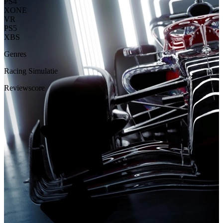
PS4
XONE
VR
PS5
XBS
Genres
Racing
Simulatie
Reviewscore