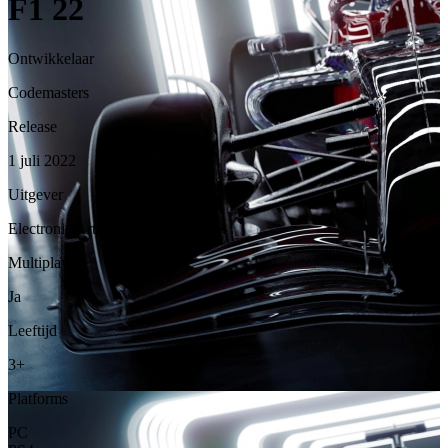
F1 22
Ontwikkelaar
Codemasters
Release
1 juli 2022
Uitgever
Electronic Arts
Multiplayer
Ja
Leeftijd
3+
Platforms
PC