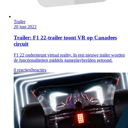
Trailer
20 juni 2022
Trailer: F1 22-trailer toont VR op Canadees
circuit
F1 22 ondersteunt virtual reality. In een nieuwe trailer worden
de functionaliteiten middels gameplaybeelden getoond.
0 reacties
0
reacties