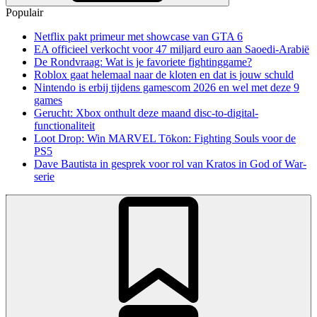
Populair
Netflix pakt primeur met showcase van GTA 6
EA officieel verkocht voor 47 miljard euro aan Saoedi-Arabië
De Rondvraag: Wat is je favoriete fightinggame?
Roblox gaat helemaal naar de kloten en dat is jouw schuld
Nintendo is erbij tijdens gamescom 2026 en wel met deze 9
games
Gerucht: Xbox onthult deze maand disc-to-digital-
functionaliteit
Loot Drop: Win MARVEL Tōkon: Fighting Souls voor de
PS5
Dave Bautista in gesprek voor rol van Kratos in God of War-
serie