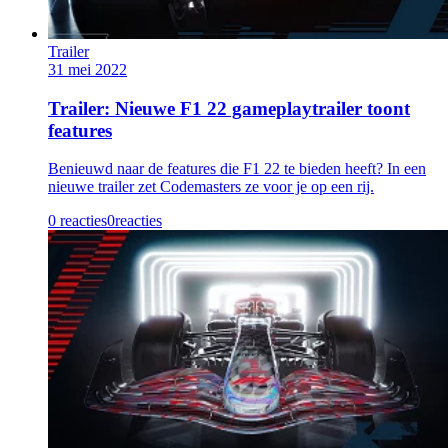
Trailer
31 mei 2022
Trailer: Nieuwe F1 22 gameplaytrailer toont
features
Benieuwd naar de features die F1 22 te bieden heeft? In een
nieuwe trailer zet Codemasters ze voor je op een rij.
0 reacties
0
reacties