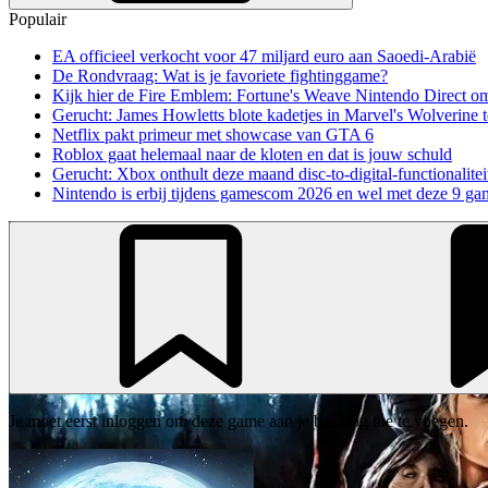
Populair
EA officieel verkocht voor 47 miljard euro aan Saoedi-Arabië
De Rondvraag: Wat is je favoriete fightinggame?
Kijk hier de Fire Emblem: Fortune's Weave Nintendo Direct o
Gerucht: James Howletts blote kadetjes in Marvel's Wolverine t
Netflix pakt primeur met showcase van GTA 6
Roblox gaat helemaal naar de kloten en dat is jouw schuld
Gerucht: Xbox onthult deze maand disc-to-digital-functionalitei
Nintendo is erbij tijdens gamescom 2026 en wel met deze 9 ga
Je moet eerst inloggen om deze game aan je backlog toe te voegen.