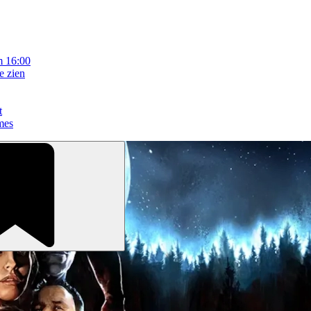
m 16:00
e zien
t
mes