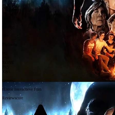
2K Games
Multiplayer
Nee
Leeftijd
18+
Platforms
PC
PS4
XONE
PS5
XBS
Genres
Horror
Interactieve Film
Reviewscore