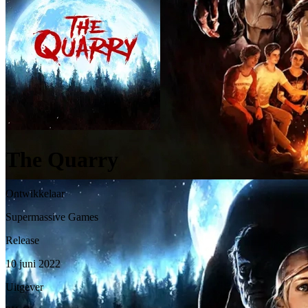
The Quarry
Ontwikkelaar
Supermassive Games
Release
10 juni 2022
Uitgever