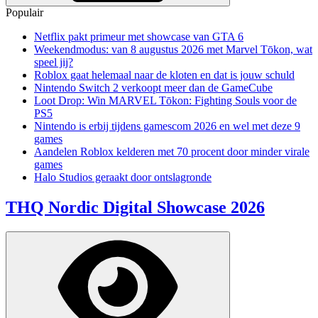
Populair
Netflix pakt primeur met showcase van GTA 6
Weekendmodus: van 8 augustus 2026 met Marvel Tōkon, wat
speel jij?
Roblox gaat helemaal naar de kloten en dat is jouw schuld
Nintendo Switch 2 verkoopt meer dan de GameCube
Loot Drop: Win MARVEL Tōkon: Fighting Souls voor de
PS5
Nintendo is erbij tijdens gamescom 2026 en wel met deze 9
games
Aandelen Roblox kelderen met 70 procent door minder virale
games
Halo Studios geraakt door ontslagronde
THQ Nordic Digital Showcase 2026