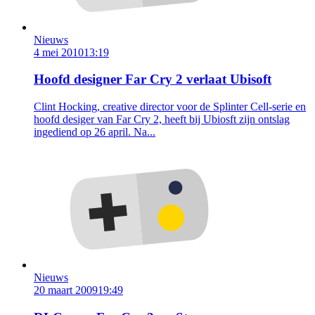
Nieuws
4 mei 2010
13:19
Hoofd designer Far Cry 2 verlaat Ubisoft
Clint Hocking, creative director voor de Splinter Cell-serie en
hoofd desiger van Far Cry 2, heeft bij Ubiosft zijn ontslag
ingediend op 26 april. Na...
Nieuws
20 maart 2009
19:49