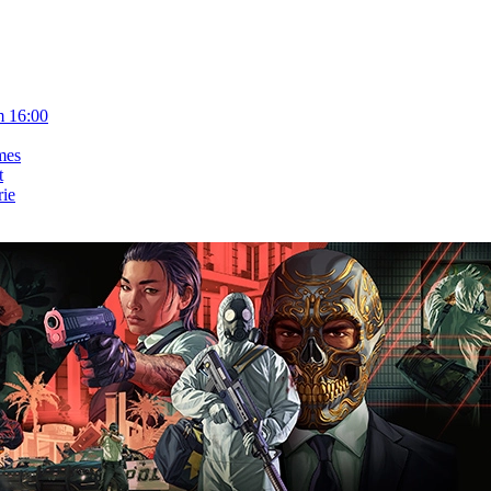
m 16:00
mes
t
rie