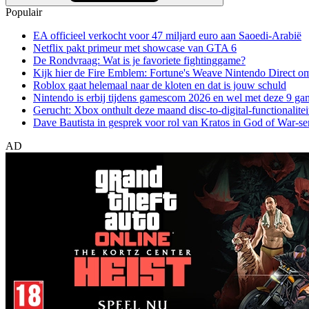
Populair
EA officieel verkocht voor 47 miljard euro aan Saoedi-Arabië
Netflix pakt primeur met showcase van GTA 6
De Rondvraag: Wat is je favoriete fightinggame?
Kijk hier de Fire Emblem: Fortune's Weave Nintendo Direct o
Roblox gaat helemaal naar de kloten en dat is jouw schuld
Nintendo is erbij tijdens gamescom 2026 en wel met deze 9 ga
Gerucht: Xbox onthult deze maand disc-to-digital-functionalitei
Dave Bautista in gesprek voor rol van Kratos in God of War-se
AD