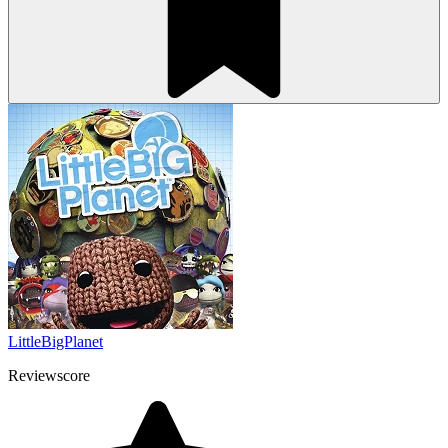
LittleBigPlanet
Reviewscore