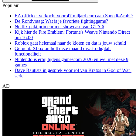
Populair
EA officieel verkocht voor 47 miljard euro aan Saoedi-Arabië
De Rondvraag: Wat is je favoriete fightinggame?
Netflix pakt primeur met showcase van GTA 6
Kijk hier de Fire Emblem: Fortune's Weave Nintendo Direct
om 16:00
Roblox gaat helemaal naar de kloten en dat is jouw schuld
Gerucht: Xbox onthult deze maand disc-to-digital-
functionaliteit
Nintendo is erbij tijdens gamescom 2026 en wel met deze 9
games
Dave Bautista in gesprek voor rol van Kratos in God of War-
serie
AD