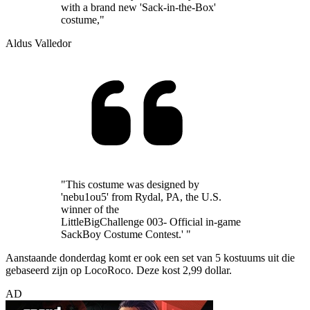
with a brand new 'Sack-in-the-Box'
costume,"
Aldus Valledor
"This costume was designed by
'nebu1ou5' from Rydal, PA, the U.S.
winner of the
LittleBigChallenge 003- Official in-game
SackBoy Costume Contest.' "
Aanstaande donderdag komt er ook een set van 5 kostuums uit die
gebaseerd zijn op LocoRoco. Deze kost 2,99 dollar.
AD