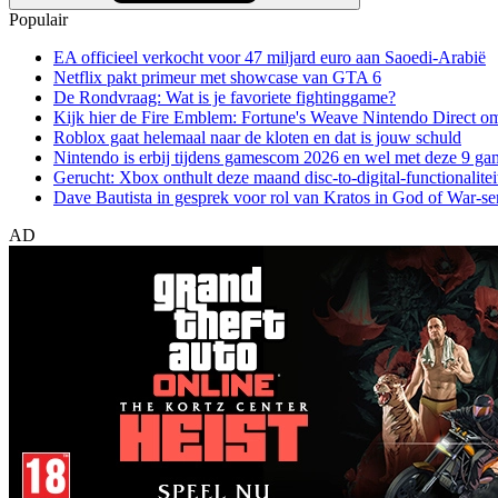
Populair
EA officieel verkocht voor 47 miljard euro aan Saoedi-Arabië
Netflix pakt primeur met showcase van GTA 6
De Rondvraag: Wat is je favoriete fightinggame?
Kijk hier de Fire Emblem: Fortune's Weave Nintendo Direct o
Roblox gaat helemaal naar de kloten en dat is jouw schuld
Nintendo is erbij tijdens gamescom 2026 en wel met deze 9 ga
Gerucht: Xbox onthult deze maand disc-to-digital-functionalitei
Dave Bautista in gesprek voor rol van Kratos in God of War-se
AD