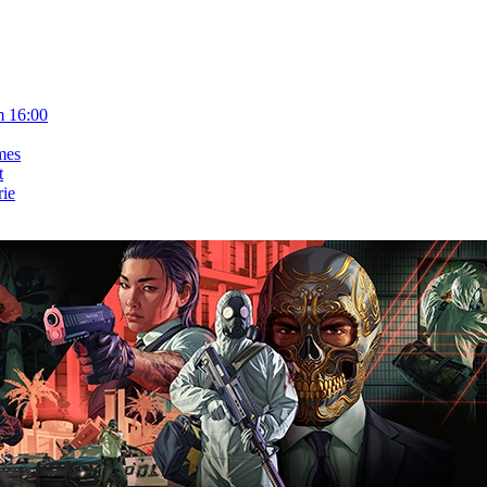
m 16:00
mes
t
rie