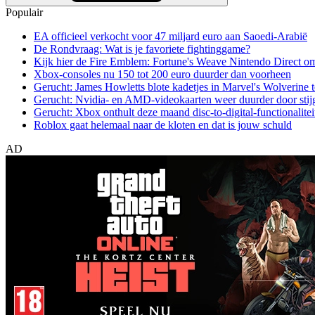
Populair
EA officieel verkocht voor 47 miljard euro aan Saoedi-Arabië
De Rondvraag: Wat is je favoriete fightinggame?
Kijk hier de Fire Emblem: Fortune's Weave Nintendo Direct o
Xbox-consoles nu 150 tot 200 euro duurder dan voorheen
Gerucht: James Howletts blote kadetjes in Marvel's Wolverine t
Gerucht: Nvidia- en AMD-videokaarten weer duurder door stij
Gerucht: Xbox onthult deze maand disc-to-digital-functionalitei
Roblox gaat helemaal naar de kloten en dat is jouw schuld
AD