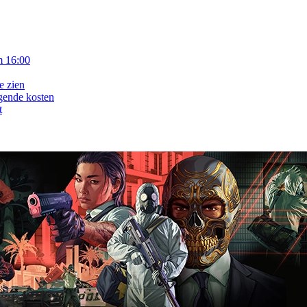
m 16:00
e zien
gende kosten
t