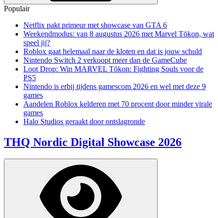
Populair
Netflix pakt primeur met showcase van GTA 6
Weekendmodus: van 8 augustus 2026 met Marvel Tōkon, wat
speel jij?
Roblox gaat helemaal naar de kloten en dat is jouw schuld
Nintendo Switch 2 verkoopt meer dan de GameCube
Loot Drop: Win MARVEL Tōkon: Fighting Souls voor de
PS5
Nintendo is erbij tijdens gamescom 2026 en wel met deze 9
games
Aandelen Roblox kelderen met 70 procent door minder virale
games
Halo Studios geraakt door ontslagronde
THQ Nordic Digital Showcase 2026