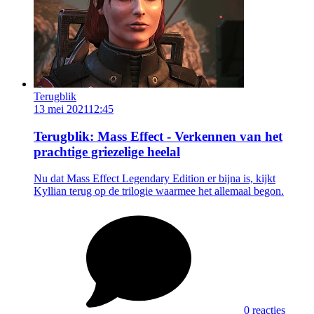
Terugblik
13 mei 2021
12:45
Terugblik: Mass Effect - Verkennen van het
prachtige griezelige heelal
Nu dat Mass Effect Legendary Edition er bijna is, kijkt
Kyllian terug op de trilogie waarmee het allemaal begon.
0 reacties