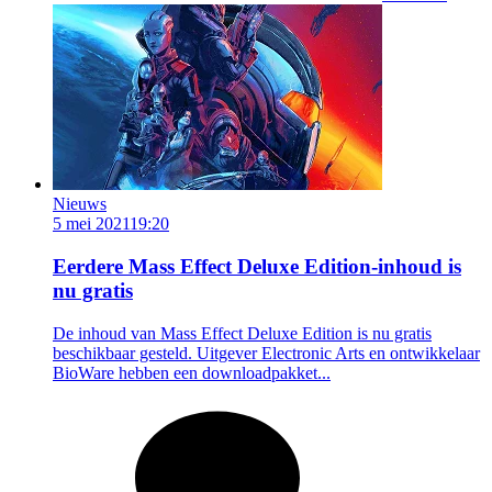
Nieuws
5 mei 2021
19:20
Eerdere Mass Effect Deluxe Edition-inhoud is
nu gratis
De inhoud van Mass Effect Deluxe Edition is nu gratis
beschikbaar gesteld. Uitgever Electronic Arts en ontwikkelaar
BioWare hebben een downloadpakket...