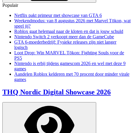
Populair
Netflix pakt primeur met showcase van GTA 6
Weekendmodus: van 8 augustus 2026 met Marvel Tōkon, wat
speel jij?
Roblox gaat helemaal naar de kloten en dat is jouw schuld
Nintendo Switch 2 verkoopt meer dan de GameCube
GTA 6-moederbedrijf: Fysieke releases zijn niet langer
logisch
Loot Drop: Win MARVEL Tōkon: Fighting Souls voor de
PS5
Nintendo is erbij tijdens gamescom 2026 en wel met deze 9
games
Aandelen Roblox kelderen met 70 procent door minder virale
games
THQ Nordic Digital Showcase 2026