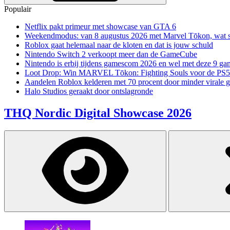
Populair
Netflix pakt primeur met showcase van GTA 6
Weekendmodus: van 8 augustus 2026 met Marvel Tōkon, wat sp
Roblox gaat helemaal naar de kloten en dat is jouw schuld
Nintendo Switch 2 verkoopt meer dan de GameCube
Nintendo is erbij tijdens gamescom 2026 en wel met deze 9 ga
Loot Drop: Win MARVEL Tōkon: Fighting Souls voor de PS5
Aandelen Roblox kelderen met 70 procent door minder virale 
Halo Studios geraakt door ontslagronde
THQ Nordic Digital Showcase 2026