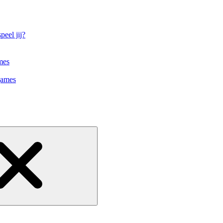
eel jij?
mes
games