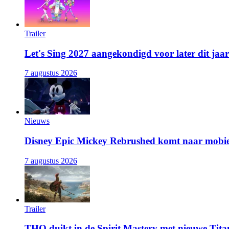
Trailer
Let's Sing 2027 aangekondigd voor later dit jaar
7 augustus 2026
Nieuws
Disney Epic Mickey Rebrushed komt naar mobie
7 augustus 2026
Trailer
THQ duikt in de Spirit Mastery met nieuwe Titan