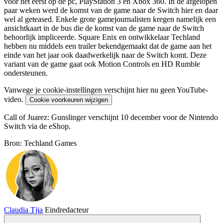
voor het eerst op de pc, PlayStation 3 en Xbox 360. In de afgelopen
paar weken werd de komst van de game naar de Switch hier en daar
wel al geteased. Enkele grote gamejournalisten kregen namelijk een
ansichtkaart in de bus die de komst van de game naar de Switch
behoorlijk impliceerde. Square Enix en ontwikkelaar Techland
hebben nu middels een trailer bekendgemaakt dat de game aan het
einde van het jaar ook daadwerkelijk naar de Switch komt. Deze
variant van de game gaat ook Motion Controls en HD Rumble
ondersteunen.
Vanwege je cookie-instellingen verschijnt hier nu geen YouTube-
video.
Cookie voorkeuren wijzigen
Call of Juarez: Gunslinger verschijnt 10 december voor de Nintendo
Switch via de eShop.
Bron: Techland Games
Claudia Tjia
Eindredacteur