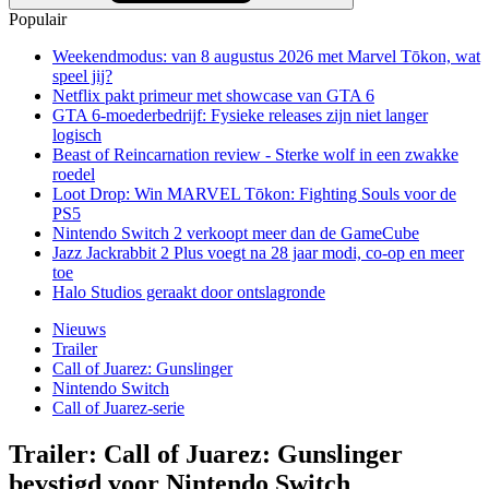
Populair
Weekendmodus: van 8 augustus 2026 met Marvel Tōkon, wat
speel jij?
Netflix pakt primeur met showcase van GTA 6
GTA 6-moederbedrijf: Fysieke releases zijn niet langer
logisch
Beast of Reincarnation review - Sterke wolf in een zwakke
roedel
Loot Drop: Win MARVEL Tōkon: Fighting Souls voor de
PS5
Nintendo Switch 2 verkoopt meer dan de GameCube
Jazz Jackrabbit 2 Plus voegt na 28 jaar modi, co-op en meer
toe
Halo Studios geraakt door ontslagronde
Nieuws
Trailer
Call of Juarez: Gunslinger
Nintendo Switch
Call of Juarez-serie
Trailer: Call of Juarez: Gunslinger
bevstigd voor Nintendo Switch