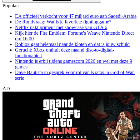
Populair
EA officieel verkocht voor 47 miljard euro aan Saoedi-Arabië
De Rondvraag: Wat is je favoriete fightinggame?
Netflix pakt primeur met showcase van GTA 6
Kijk hier de Fire Emblem: Fortune's Weave Nintendo Direct
om 16:00
Roblox gaat helemaal naar de kloten en dat is jouw schuld
Gerucht: Xbox onthult deze maand disc-to-digital-
functionaliteit
Nintendo is erbij tijdens gamescom 2026 en wel met deze 9
games
Dave Bautista in gesprek voor rol van Kratos in God of War-
serie
AD