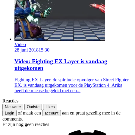
Video
28 juni 2018
15:30
Video: Fighting EX Layer is vandaag
uitgekomen
Fighting EX Layer, de spirituele opvolger van Street Fighter
EX, is vandaag uitgekomen voor de PlayStation 4. Arika
heeft de release begeleid met een...
Reacties
Nieuwste
Oudste
Likes
of maak een
aan en praat gezellig mee in de
Login
account
comments.
Er zijn nog geen reacties