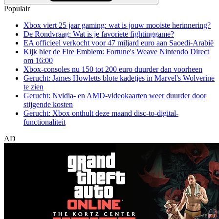
Populair
Xbox viert 25 jaar gaming: wat is jouw mooiste herinnering?
De Rondvraag: Wat is je favoriete fightinggame?
EA officieel verkocht voor 47 miljard euro aan Saoedi-Arabië
Kijk hier de Fire Emblem: Fortune's Weave Nintendo Direct
om 16:00
Xbox-consoles nu 150 tot 200 euro duurder dan voorheen
Gerucht: James Howletts blote kadetjes in Marvel's Wolverine
te zien
Gerucht: Nvidia- en AMD-videokaarten weer duurder door
stijgende kosten
Gerucht: Xbox onthult deze maand disc-to-digital-
functionaliteit
AD