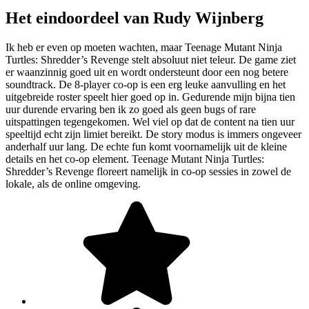
Het eindoordeel van Rudy Wijnberg
Ik heb er even op moeten wachten, maar Teenage Mutant Ninja
Turtles: Shredder’s Revenge stelt absoluut niet teleur. De game ziet
er waanzinnig goed uit en wordt ondersteunt door een nog betere
soundtrack. De 8-player co-op is een erg leuke aanvulling en het
uitgebreide roster speelt hier goed op in. Gedurende mijn bijna tien
uur durende ervaring ben ik zo goed als geen bugs of rare
uitspattingen tegengekomen. Wel viel op dat de content na tien uur
speeltijd echt zijn limiet bereikt. De story modus is immers ongeveer
anderhalf uur lang. De echte fun komt voornamelijk uit de kleine
details en het co-op element. Teenage Mutant Ninja Turtles:
Shredder’s Revenge floreert namelijk in co-op sessies in zowel de
lokale, als de online omgeving.