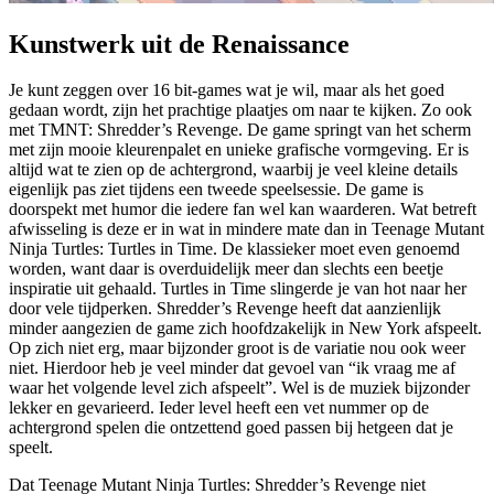
Kunstwerk uit de Renaissance
Je kunt zeggen over 16 bit-games wat je wil, maar als het goed
gedaan wordt, zijn het prachtige plaatjes om naar te kijken. Zo ook
met TMNT: Shredder’s Revenge. De game springt van het scherm
met zijn mooie kleurenpalet en unieke grafische vormgeving. Er is
altijd wat te zien op de achtergrond, waarbij je veel kleine details
eigenlijk pas ziet tijdens een tweede speelsessie. De game is
doorspekt met humor die iedere fan wel kan waarderen. Wat betreft
afwisseling is deze er in wat in mindere mate dan in Teenage Mutant
Ninja Turtles: Turtles in Time. De klassieker moet even genoemd
worden, want daar is overduidelijk meer dan slechts een beetje
inspiratie uit gehaald. Turtles in Time slingerde je van hot naar her
door vele tijdperken. Shredder’s Revenge heeft dat aanzienlijk
minder aangezien de game zich hoofdzakelijk in New York afspeelt.
Op zich niet erg, maar bijzonder groot is de variatie nou ook weer
niet. Hierdoor heb je veel minder dat gevoel van “ik vraag me af
waar het volgende level zich afspeelt”. Wel is de muziek bijzonder
lekker en gevarieerd. Ieder level heeft een vet nummer op de
achtergrond spelen die ontzettend goed passen bij hetgeen dat je
speelt.
Dat Teenage Mutant Ninja Turtles: Shredder’s Revenge niet