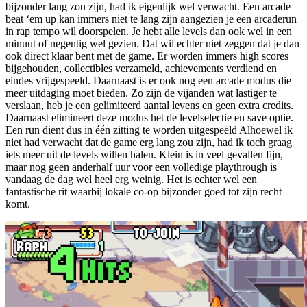
bijzonder lang zou zijn, had ik eigenlijk wel verwacht. Een arcade
beat ‘em up kan immers niet te lang zijn aangezien je een arcaderun
in rap tempo wil doorspelen. Je hebt alle levels dan ook wel in een
minuut of negentig wel gezien. Dat wil echter niet zeggen dat je dan
ook direct klaar bent met de game. Er worden immers high scores
bijgehouden, collectibles verzameld, achievements verdiend en
eindes vrijgespeeld. Daarnaast is er ook nog een arcade modus die
meer uitdaging moet bieden. Zo zijn de vijanden wat lastiger te
verslaan, heb je een gelimiteerd aantal levens en geen extra credits.
Daarnaast elimineert deze modus het de levelselectie en save optie.
Een run dient dus in één zitting te worden uitgespeeld Alhoewel ik
niet had verwacht dat de game erg lang zou zijn, had ik toch graag
iets meer uit de levels willen halen. Klein is in veel gevallen fijn,
maar nog geen anderhalf uur voor een volledige playthrough is
vandaag de dag wel heel erg weinig. Het is echter wel een
fantastische rit waarbij lokale co-op bijzonder goed tot zijn recht
komt.