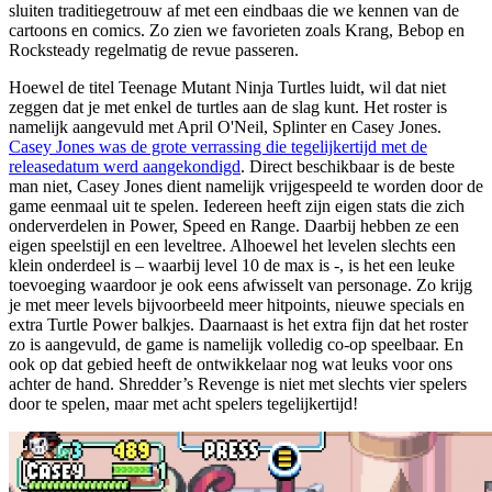
sluiten traditiegetrouw af met een eindbaas die we kennen van de
cartoons en comics. Zo zien we favorieten zoals Krang, Bebop en
Rocksteady regelmatig de revue passeren.
Hoewel de titel Teenage Mutant Ninja Turtles luidt, wil dat niet
zeggen dat je met enkel de turtles aan de slag kunt. Het roster is
namelijk aangevuld met April O'Neil, Splinter en Casey Jones.
Casey Jones was de grote verrassing die tegelijkertijd met de
releasedatum werd aangekondigd
. Direct beschikbaar is de beste
man niet, Casey Jones dient namelijk vrijgespeeld te worden door de
game eenmaal uit te spelen. Iedereen heeft zijn eigen stats die zich
onderverdelen in Power, Speed en Range. Daarbij hebben ze een
eigen speelstijl en een leveltree. Alhoewel het levelen slechts een
klein onderdeel is – waarbij level 10 de max is -, is het een leuke
toevoeging waardoor je ook eens afwisselt van personage. Zo krijg
je met meer levels bijvoorbeeld meer hitpoints, nieuwe specials en
extra Turtle Power balkjes. Daarnaast is het extra fijn dat het roster
zo is aangevuld, de game is namelijk volledig co-op speelbaar. En
ook op dat gebied heeft de ontwikkelaar nog wat leuks voor ons
achter de hand. Shredder’s Revenge is niet met slechts vier spelers
door te spelen, maar met acht spelers tegelijkertijd!