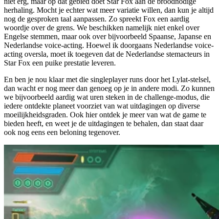
niet erg, maar op dat gebied doet Star Fox aan de broodnodige
herhaling. Mocht je echter wat meer variatie willen, dan kun je altijd
nog de gesproken taal aanpassen. Zo spreekt Fox een aardig
woordje over de grens. We beschikken namelijk niet enkel over
Engelse stemmen, maar ook over bijvoorbeeld Spaanse, Japanse en
Nederlandse voice-acting. Hoewel ik doorgaans Nederlandse voice-
acting oversla, moet ik toegeven dat de Nederlandse stemacteurs in
Star Fox een puike prestatie leveren.
En ben je nou klaar met die singleplayer runs door het Lylat-stelsel,
dan wacht er nog meer dan genoeg op je in andere modi. Zo kunnen
we bijvoorbeeld aardig wat uren steken in de challenge-modus, die
iedere ontdekte planeet voorziet van wat uitdagingen op diverse
moeilijkheidsgraden. Ook hier ontdek je meer van wat de game te
bieden heeft, en weet je de uitdagingen te behalen, dan staat daar
ook nog eens een beloning tegenover.