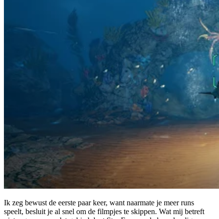
Ik zeg bewust de eerste paar keer, want naarmate je meer runs
speelt, besluit je al snel om de filmpjes te skippen. Wat mij betreft