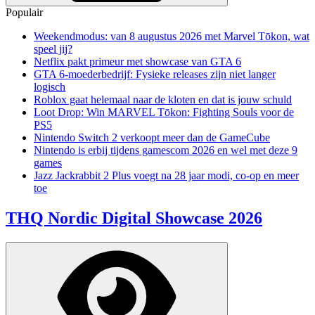
Populair
Weekendmodus: van 8 augustus 2026 met Marvel Tōkon, wat
speel jij?
Netflix pakt primeur met showcase van GTA 6
GTA 6-moederbedrijf: Fysieke releases zijn niet langer
logisch
Roblox gaat helemaal naar de kloten en dat is jouw schuld
Loot Drop: Win MARVEL Tōkon: Fighting Souls voor de
PS5
Nintendo Switch 2 verkoopt meer dan de GameCube
Nintendo is erbij tijdens gamescom 2026 en wel met deze 9
games
Jazz Jackrabbit 2 Plus voegt na 28 jaar modi, co-op en meer
toe
THQ Nordic Digital Showcase 2026