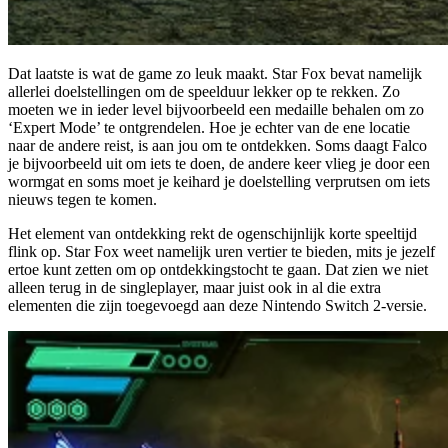
Dat laatste is wat de game zo leuk maakt. Star Fox bevat namelijk
allerlei doelstellingen om de speelduur lekker op te rekken. Zo
moeten we in ieder level bijvoorbeeld een medaille behalen om zo
‘Expert Mode’ te ontgrendelen. Hoe je echter van de ene locatie
naar de andere reist, is aan jou om te ontdekken. Soms daagt Falco
je bijvoorbeeld uit om iets te doen, de andere keer vlieg je door een
wormgat en soms moet je keihard je doelstelling verprutsen om iets
nieuws tegen te komen.
Het element van ontdekking rekt de ogenschijnlijk korte speeltijd
flink op. Star Fox weet namelijk uren vertier te bieden, mits je jezelf
ertoe kunt zetten om op ontdekkingstocht te gaan. Dat zien we niet
alleen terug in de singleplayer, maar juist ook in al die extra
elementen die zijn toegevoegd aan deze Nintendo Switch 2-versie.