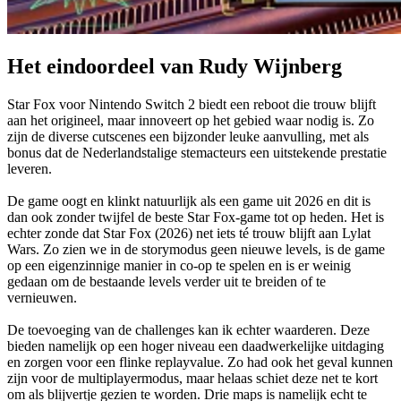
Het eindoordeel van Rudy Wijnberg
Star Fox voor Nintendo Switch 2 biedt een reboot die trouw blijft
aan het origineel, maar innoveert op het gebied waar nodig is. Zo
zijn de diverse cutscenes een bijzonder leuke aanvulling, met als
bonus dat de Nederlandstalige stemacteurs een uitstekende prestatie
leveren.
De game oogt en klinkt natuurlijk als een game uit 2026 en dit is
dan ook zonder twijfel de beste Star Fox-game tot op heden. Het is
echter zonde dat Star Fox (2026) net iets té trouw blijft aan Lylat
Wars. Zo zien we in de storymodus geen nieuwe levels, is de game
op een eigenzinnige manier in co-op te spelen en is er weinig
gedaan om de bestaande levels verder uit te breiden of te
vernieuwen.
De toevoeging van de challenges kan ik echter waarderen. Deze
bieden namelijk op een hoger niveau een daadwerkelijke uitdaging
en zorgen voor een flinke replayvalue. Zo had ook het geval kunnen
zijn voor de multiplayermodus, maar helaas schiet deze net te kort
om als blijvertje gezien te worden. Drie maps is namelijk echt te