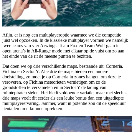
Afijn, er is nog een multiplayeroptie waarmee we die competitie
juist wel opzoeken. In de klassieke multiplayer vormen we namelijk
twee teams van vier Arwings. Team Fox en Team Wolf gaan in
open arena’s in All-Range mode met elkaar op de vuist om zo aan
het einde van de rit de meeste punten te bezitten.
Dat doen we op drie verschillende maps, bestaande uit: Corneria,
Fichina en Sector Y. Alle drie de maps bieden een andere
doelstelling, zo moet je op Corneria in zones hangen om deze te
veroveren, op Fichina meteorieten vernietigen om zo de
grondstoffen te verzamelen en in Sector Y de lading van
ruimtepiraten stelen. Het biedt voldoende variatie, maar met slechts
drie maps voelt dit eerder als een leuke bonus dan een uitgediepte
multiplayerervaring. Jammer, want in potentie zou dit de speelduur
tientallen uren kunnen oprekken.