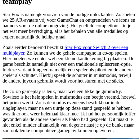
teamplay
Star Fox is namelijk voorzien van de nodige unlockables. Zo spelen
we 25 AR-avatars vrij voor GameChat en ontgrendelen we icons en
banners voor de online omgeving. Het geeft de completionist in je
net wat meer bevrediging, al is het behalen van alle medailles op
expert natuurlijk de heilige graal.
Zoals eerder benoemd beschikt
Star Fox voor Switch 2 over een
multiplayer
. Zo kunnen we de gehele campagne in co-op spelen.
Hier moeten we echter wel een kleine kanttekening bij plaatsen. De
game beschikt namelijk niet over een traditionele splitscreen-optie.
In deze variant fungeert namelijk één speler als piloot en de andere
speler als schutter. Hierbij speelt de schutter in muismodus, terwijl
de andere joycon gebruikt wordt voor het sturen met de sticks.
De co-op gameplay is leuk, maar wel een tikkeltje gimmicky.
Sowieso is het hele spelen in muismodus een beetje vreemd, hoewel
het prima werkt. Zo is de modus eveneens beschikbaar in de
singleplayer, maar na een uurtje op deze stand gespeeld te hebben,
was ik er ook weer helemaal klaar mee. Ik had het persoonlijk toffer
gevonden als de andere speler als Falco had gespeeld. Dit maakt je
niet enkel minder afhankelijk van degene naast je op de bank, maar
zou ook leuke competitieve gameplay kunnen opleveren.